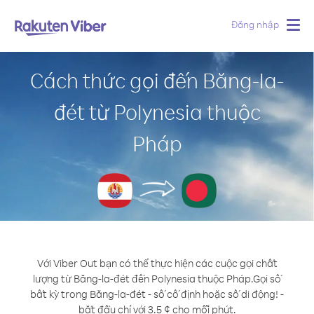
Đăng nhập
Togg
navig
Cách thức gọi đến Băng-la-
đét từ Polynesia thuộc
Pháp
Với Viber Out bạn có thể thực hiện các cuộc gọi chất
lượng từ Băng-la-đét đến Polynesia thuộc Pháp.
Gọi số
bất kỳ trong Băng-la-đét - số cố định hoặc số di động! -
bắt đầu chỉ với 3.5 ¢ cho mỗi phút.