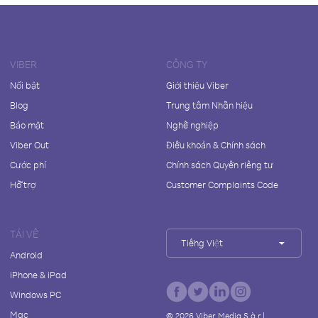
VIBER
CÔNG TY
Nổi bật
Giới thiệu Viber
Blog
Trung tâm Nhãn hiệu
Bảo mật
Nghề nghiệp
Viber Out
Điều khoản & Chính sách
Cước phí
Chính sách Quyền riêng tư
Hỗ trợ
Customer Complaints Code
TẢI VỀ
Tiếng Việt
Android
iPhone & iPad
Windows PC
Mac
©
2026
Viber Media S.à r.l.