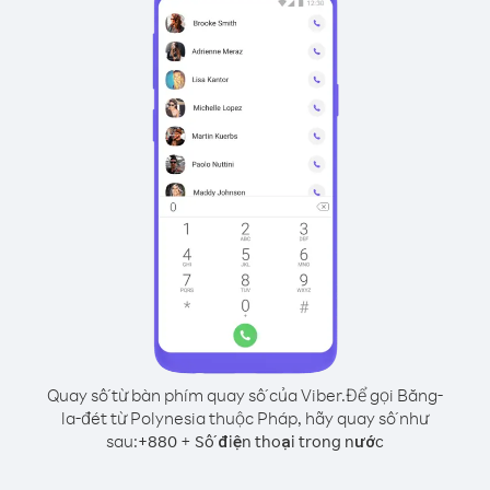
Quay số từ bàn phím quay số của Viber.
Để gọi Băng-
la-đét từ Polynesia thuộc Pháp, hãy quay số như
sau:
+
+
880
Số điện thoại trong nước