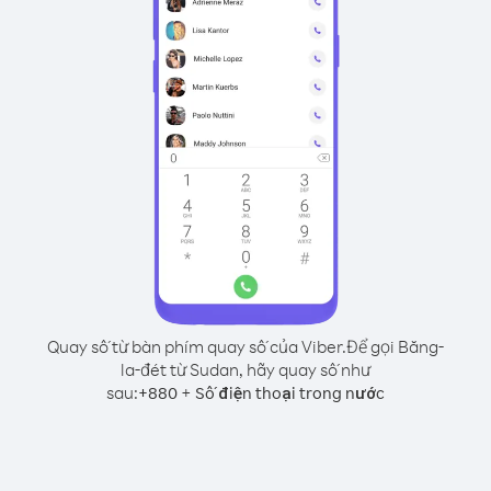
Quay số từ bàn phím quay số của Viber.
Để gọi Băng-
la-đét từ Sudan, hãy quay số như
sau:
+
+
880
Số điện thoại trong nước