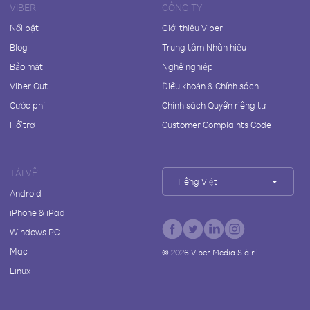
VIBER
CÔNG TY
Nổi bật
Giới thiệu Viber
Blog
Trung tâm Nhãn hiệu
Bảo mật
Nghề nghiệp
Viber Out
Điều khoản & Chính sách
Cước phí
Chính sách Quyền riêng tư
Hỗ trợ
Customer Complaints Code
TẢI VỀ
Tiếng Việt
Android
iPhone & iPad
Windows PC
Mac
©
2026
Viber Media S.à r.l.
Linux