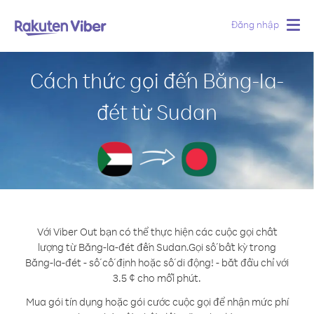
Đăng nhập
Togg
navig
Cách thức gọi đến Băng-la-
đét từ Sudan
Với Viber Out bạn có thể thực hiện các cuộc gọi chất
lượng từ Băng-la-đét đến Sudan.
Gọi số bất kỳ trong
Băng-la-đét - số cố định hoặc số di động! - bắt đầu chỉ với
3.5 ¢ cho mỗi phút.
Mua gói tín dụng hoặc gói cước cuộc gọi để nhận mức phí