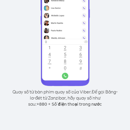
Quay số từ bàn phím quay số của Viber.
Để gọi Băng-
la-đét từ Zanzibar, hãy quay số như
sau:
+
+
880
Số điện thoại trong nước