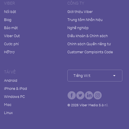
VIBER
CÔNG TY
Nổi bật
Giới thiệu Viber
Blog
Trung tâm Nhãn hiệu
Bảo mật
Nghề nghiệp
Viber Out
Điều khoản & Chính sách
Cước phí
Chính sách Quyền riêng tư
Hỗ trợ
Customer Complaints Code
TẢI VỀ
Tiếng Việt
Android
iPhone & iPad
Windows PC
Mac
©
2026
Viber Media S.à r.l.
Linux