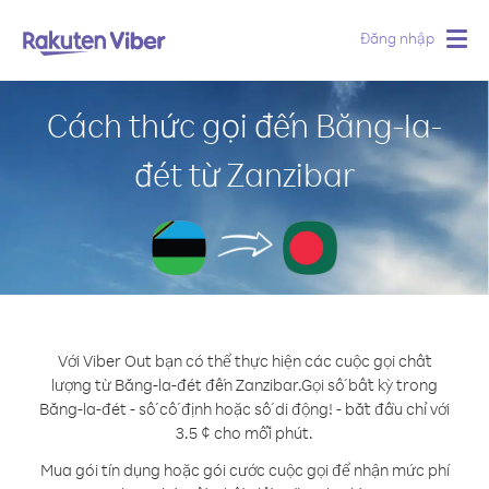
Đăng nhập
Togg
navig
Cách thức gọi đến Băng-la-
đét từ Zanzibar
Với Viber Out bạn có thể thực hiện các cuộc gọi chất
lượng từ Băng-la-đét đến Zanzibar.
Gọi số bất kỳ trong
Băng-la-đét - số cố định hoặc số di động! - bắt đầu chỉ với
3.5 ¢ cho mỗi phút.
Mua gói tín dụng hoặc gói cước cuộc gọi để nhận mức phí