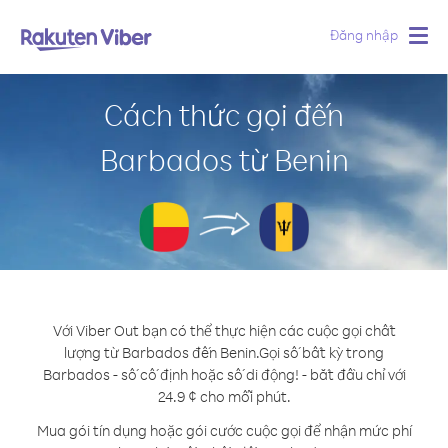
Đăng nhập
Togg
navig
Cách thức gọi đến
Barbados từ Benin
Với Viber Out bạn có thể thực hiện các cuộc gọi chất
lượng từ Barbados đến Benin.
Gọi số bất kỳ trong
Barbados - số cố định hoặc số di động! - bắt đầu chỉ với
24.9 ¢ cho mỗi phút.
Mua gói tín dụng hoặc gói cước cuộc gọi để nhận mức phí