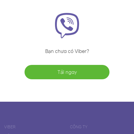
Bạn chưa có Viber?
Tải ngay
VIBER
CÔNG TY