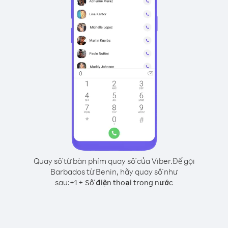
Quay số từ bàn phím quay số của Viber.
Để gọi
Barbados từ Benin, hãy quay số như
sau:
+
+
1
Số điện thoại trong nước