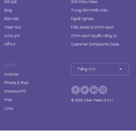
Nổi bật
Giới thiệu Viber
Blog
Trung tâm Nhãn hiệu
Bảo mật
Nghề nghiệp
Viber Out
Điều khoản & Chính sách
Cước phí
Chính sách Quyền riêng tư
Hỗ trợ
Customer Complaints Code
TẢI VỀ
Tiếng Việt
Android
iPhone & iPad
Windows PC
Mac
©
2026
Viber Media S.à r.l.
Linux