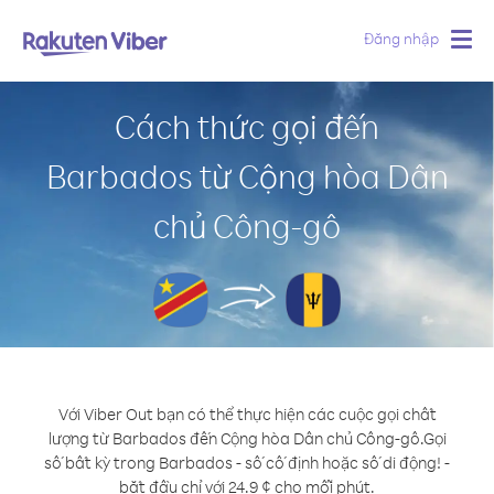
Đăng nhập
Togg
navig
Cách thức gọi đến
Barbados từ Cộng hòa Dân
chủ Công-gô
Với Viber Out bạn có thể thực hiện các cuộc gọi chất
lượng từ Barbados đến Cộng hòa Dân chủ Công-gô.
Gọi
số bất kỳ trong Barbados - số cố định hoặc số di động! -
bắt đầu chỉ với 24.9 ¢ cho mỗi phút.