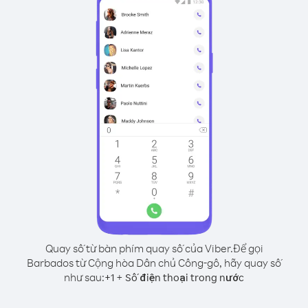
Quay số từ bàn phím quay số của Viber.
Để gọi
Barbados từ Cộng hòa Dân chủ Công-gô, hãy quay số
như sau:
+
+
1
Số điện thoại trong nước