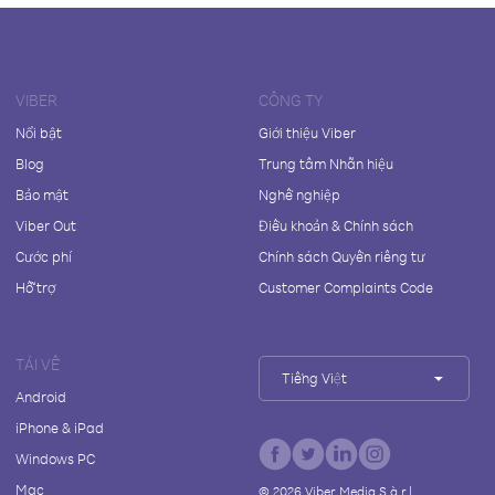
VIBER
CÔNG TY
Nổi bật
Giới thiệu Viber
Blog
Trung tâm Nhãn hiệu
Bảo mật
Nghề nghiệp
Viber Out
Điều khoản & Chính sách
Cước phí
Chính sách Quyền riêng tư
Hỗ trợ
Customer Complaints Code
TẢI VỀ
Tiếng Việt
Android
iPhone & iPad
Windows PC
Mac
©
2026
Viber Media S.à r.l.