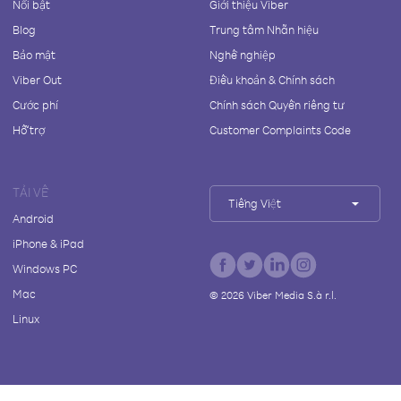
Nổi bật
Giới thiệu Viber
Blog
Trung tâm Nhãn hiệu
Bảo mật
Nghề nghiệp
Viber Out
Điều khoản & Chính sách
Cước phí
Chính sách Quyền riêng tư
Hỗ trợ
Customer Complaints Code
TẢI VỀ
Tiếng Việt
Android
iPhone & iPad
Windows PC
Mac
©
2026
Viber Media S.à r.l.
Linux