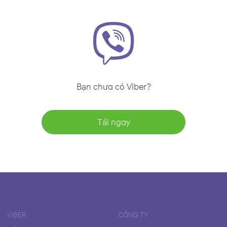
Bạn chưa có Viber?
Tải ngay
VIBER
CÔNG TY