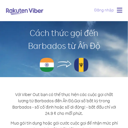
Đăng nhập
Togg
navig
Cách thức gọi đến
Barbados từ Ấn Độ
Với Viber Out bạn có thể thực hiện các cuộc gọi chất
lượng từ Barbados đến Ấn Độ.
Gọi số bất kỳ trong
Barbados - số cố định hoặc số di động! - bắt đầu chỉ với
24.9 ¢ cho mỗi phút.
Mua gói tín dụng hoặc gói cước cuộc gọi để nhận mức phí