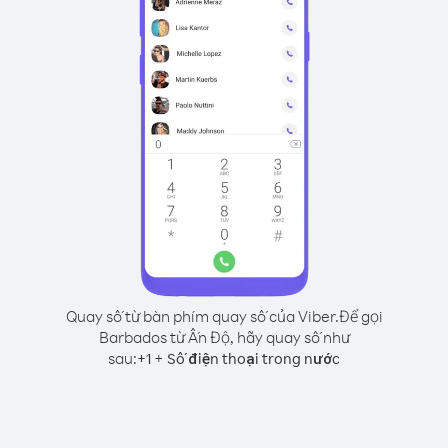
Quay số từ bàn phím quay số của Viber.
Để gọi
Barbados từ Ấn Độ, hãy quay số như
sau:
+
+
1
Số điện thoại trong nước