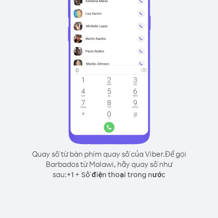
Quay số từ bàn phím quay số của Viber.
Để gọi
Barbados từ Malawi, hãy quay số như
sau:
+
+
1
Số điện thoại trong nước