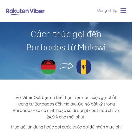
Đăng nhập
Togg
navig
Cách thức gọi đến
Barbados từ Malawi
Với Viber Out bạn có thể thực hiện các cuộc gọi chất
lượng từ Barbados đến Malawi.
Gọi số bất kỳ trong
Barbados - số cố định hoặc số di động! - bắt đầu chỉ với
24.9 ¢ cho mỗi phút.
Mua gói tín dụng hoặc gói cước cuộc gọi để nhận mức phí