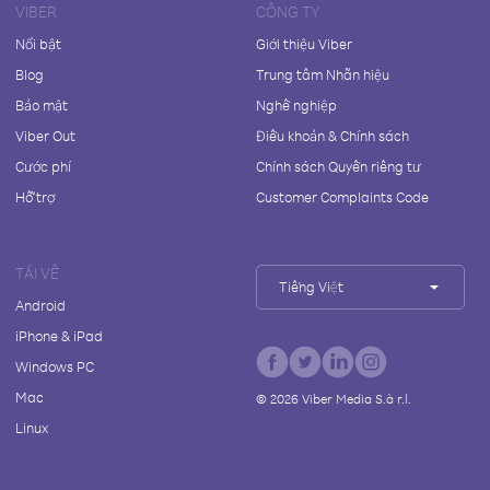
VIBER
CÔNG TY
Nổi bật
Giới thiệu Viber
Blog
Trung tâm Nhãn hiệu
Bảo mật
Nghề nghiệp
Viber Out
Điều khoản & Chính sách
Cước phí
Chính sách Quyền riêng tư
Hỗ trợ
Customer Complaints Code
TẢI VỀ
Tiếng Việt
Android
iPhone & iPad
Windows PC
Mac
©
2026
Viber Media S.à r.l.
Linux