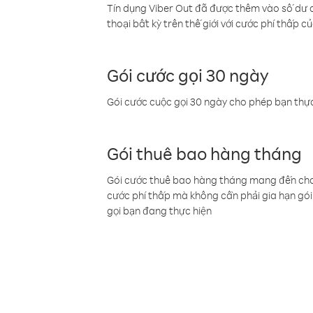
Tín dụng Viber Out đã được thêm vào số dư củ
thoại bất kỳ trên thế giới với cước phí thấp củ
Gói cước gọi 30 ngày
Gói cước cuộc gọi 30 ngày cho phép bạn thực
Gói thuê bao hàng tháng
Gói cước thuê bao hàng tháng mang đến cho b
cước phí thấp mà không cần phải gia hạn gói 
gọi bạn đang thực hiện