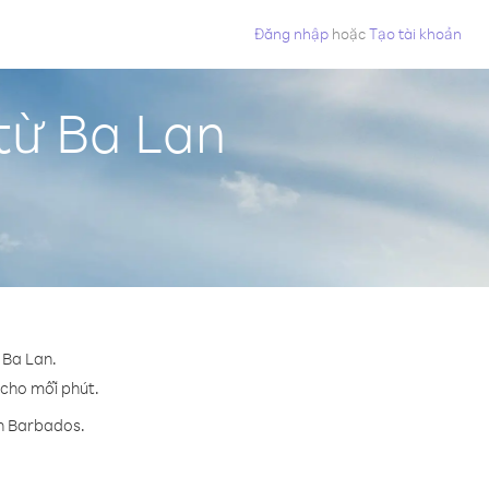
Đăng nhập
hoặc
Tạo tài khoản
từ Ba Lan
 Ba Lan.
¢ cho mỗi phút.
ến Barbados.