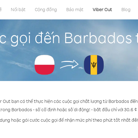
ề
Nổi bật
Cộng đồng
Bảo mật
Viber Out
Blog
c gọi đến Barbados 
er Out bạn có thể thực hiện các cuộc gọi chất lượng từ Barbados đến
trong Barbados - số cố định hoặc số di động! - bắt đầu chỉ với 30.6 
 dụng hoặc gói cước cuộc gọi để nhận mức phí theo phút tốt nhất đ