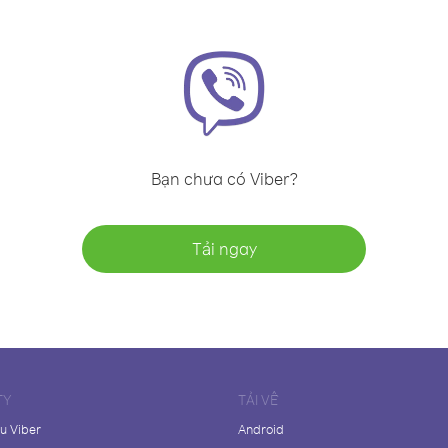
Bạn chưa có Viber?
Tải ngay
TY
TẢI VỀ
ệu Viber
Android