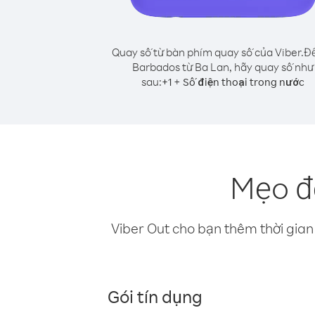
Quay số từ bàn phím quay số của Viber.
Để
Barbados từ Ba Lan, hãy quay số như
sau:
+
+
1
Số điện thoại trong nước
Mẹo đ
Viber Out cho bạn thêm thời gian 
Gói tín dụng