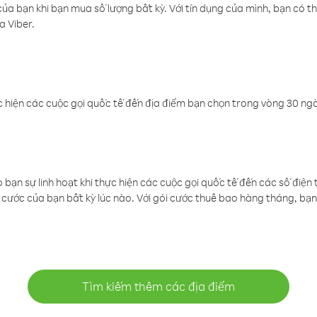
a bạn khi bạn mua số lượng bất kỳ. Với tín dụng của mình, bạn có th
a Viber.
 hiện các cuộc gọi quốc tế đến địa điểm bạn chọn trong vòng 30 ngày
ạn sự linh hoạt khi thực hiện các cuộc gọi quốc tế đến các số điện 
cước của bạn bất kỳ lúc nào. Với gói cước thuê bao hàng tháng, bạn 
Tìm kiếm thêm các địa điểm