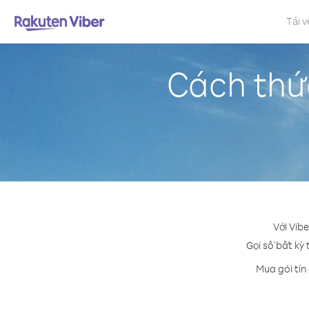
Tải v
Cách thứ
Với Vib
Gọi số bất kỳ 
Mua gói tín