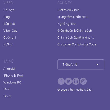
VIBER
CÔNG TY
Nổi bật
Giới thiệu Viber
Blog
Trung tâm Nhãn hiệu
Bảo mật
Nghề nghiệp
Viber Out
Điều khoản & Chính sách
Cước phí
Chính sách Quyền riêng tư
Hỗ trợ
Customer Complaints Code
TẢI VỀ
Tiếng Việt
Android
iPhone & iPad
Windows PC
Mac
©
2026
Viber Media S.à r.l.
Linux