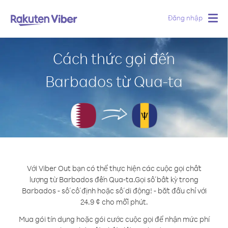
Đăng nhập
Togg
navig
Cách thức gọi đến
Barbados từ Qua-ta
Với Viber Out bạn có thể thực hiện các cuộc gọi chất
lượng từ Barbados đến Qua-ta.
Gọi số bất kỳ trong
Barbados - số cố định hoặc số di động! - bắt đầu chỉ với
24.9 ¢ cho mỗi phút.
Mua gói tín dụng hoặc gói cước cuộc gọi để nhận mức phí