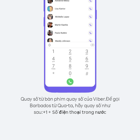
Quay số từ bàn phím quay số của Viber.
Để gọi
Barbados từ Qua-ta, hãy quay số như
sau:
+
+
1
Số điện thoại trong nước