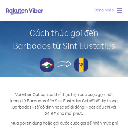
Đăng nhập
Togg
navig
Cách thức gọi đến
Barbados từ Sint Eustatius
Với Viber Out bạn có thể thực hiện các cuộc gọi chất
lượng từ Barbados đến Sint Eustatius.
Gọi số bất kỳ trong
Barbados - số cố định hoặc số di động! - bắt đầu chỉ với
24.9 ¢ cho mỗi phút.
Mua gói tín dụng hoặc gói cước cuộc gọi để nhận mức phí