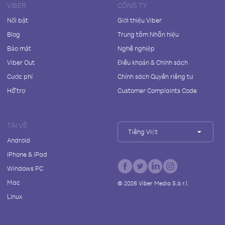
VIBER
CÔNG TY
Nổi bật
Giới thiệu Viber
Blog
Trung tâm Nhãn hiệu
Bảo mật
Nghề nghiệp
Viber Out
Điều khoản & Chính sách
Cước phí
Chính sách Quyền riêng tư
Hỗ trợ
Customer Complaints Code
TẢI VỀ
Tiếng Việt
Android
iPhone & iPad
Windows PC
Mac
©
2026
Viber Media S.à r.l.
Linux