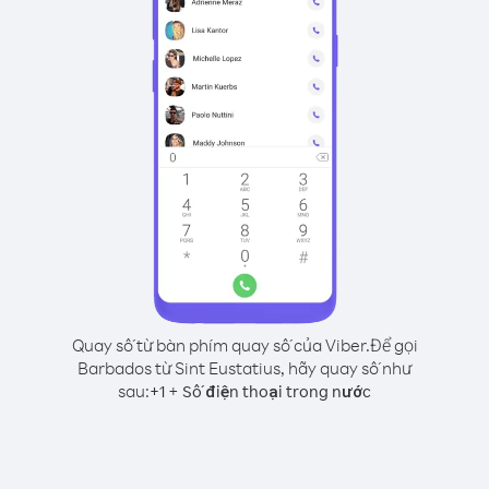
Quay số từ bàn phím quay số của Viber.
Để gọi
Barbados từ Sint Eustatius, hãy quay số như
sau:
+
+
1
Số điện thoại trong nước