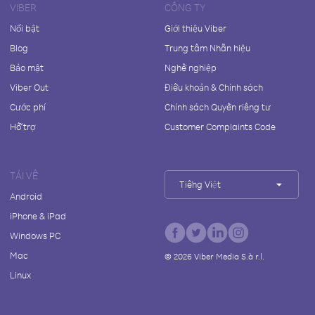
VIBER
CÔNG TY
Nổi bật
Giới thiệu Viber
Blog
Trung tâm Nhãn hiệu
Bảo mật
Nghề nghiệp
Viber Out
Điều khoản & Chính sách
Cước phí
Chính sách Quyền riêng tư
Hỗ trợ
Customer Complaints Code
TẢI VỀ
Tiếng Việt
Android
iPhone & iPad
Windows PC
Mac
©
2026
Viber Media S.à r.l.
Linux