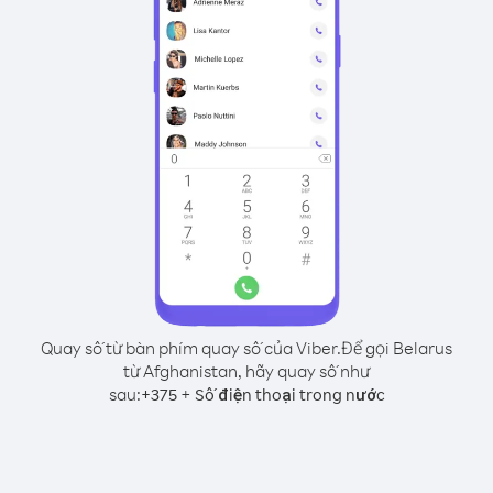
Quay số từ bàn phím quay số của Viber.
Để gọi Belarus
từ Afghanistan, hãy quay số như
sau:
+
+
375
Số điện thoại trong nước