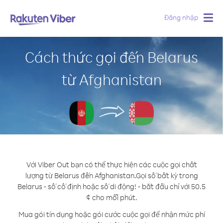
Đăng nhập
Togg
navig
Cách thức gọi đến Belarus
từ Afghanistan
Với Viber Out bạn có thể thực hiện các cuộc gọi chất
lượng từ Belarus đến Afghanistan.
Gọi số bất kỳ trong
Belarus - số cố định hoặc số di động! - bắt đầu chỉ với 50.5
¢ cho mỗi phút.
Mua gói tín dụng hoặc gói cước cuộc gọi để nhận mức phí