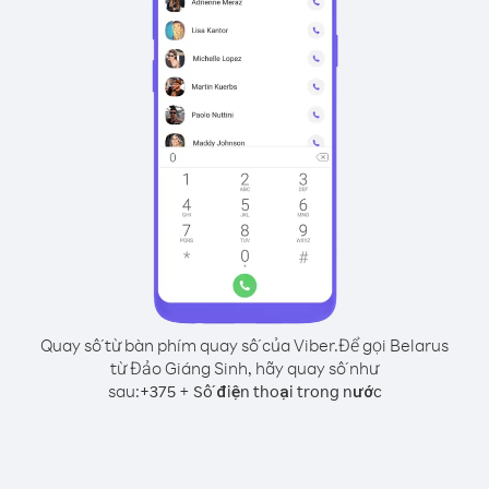
Quay số từ bàn phím quay số của Viber.
Để gọi Belarus
từ Đảo Giáng Sinh, hãy quay số như
sau:
+
+
375
Số điện thoại trong nước