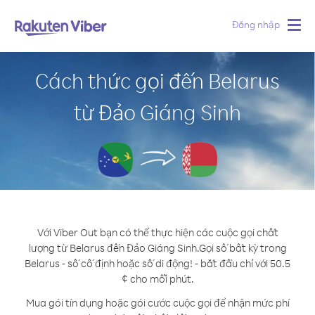
Đăng nhập
Togg
navig
Cách thức gọi đến Belarus
từ Đảo Giáng Sinh
Với Viber Out bạn có thể thực hiện các cuộc gọi chất
lượng từ Belarus đến Đảo Giáng Sinh.
Gọi số bất kỳ trong
Belarus - số cố định hoặc số di động! - bắt đầu chỉ với 50.5
¢ cho mỗi phút.
Mua gói tín dụng hoặc gói cước cuộc gọi để nhận mức phí