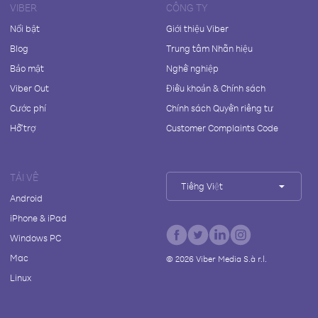
VIBER
CÔNG TY
Nổi bật
Giới thiệu Viber
Blog
Trung tâm Nhãn hiệu
Bảo mật
Nghề nghiệp
Viber Out
Điều khoản & Chính sách
Cước phí
Chính sách Quyền riêng tư
Hỗ trợ
Customer Complaints Code
TẢI VỀ
Tiếng Việt
Android
iPhone & iPad
Windows PC
Mac
©
2026
Viber Media S.à r.l.
Linux