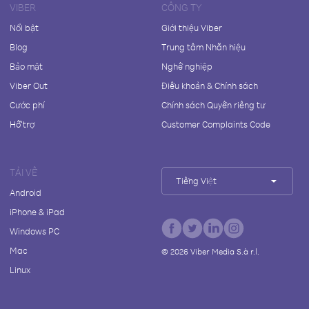
VIBER
CÔNG TY
Nổi bật
Giới thiệu Viber
Blog
Trung tâm Nhãn hiệu
Bảo mật
Nghề nghiệp
Viber Out
Điều khoản & Chính sách
Cước phí
Chính sách Quyền riêng tư
Hỗ trợ
Customer Complaints Code
TẢI VỀ
Tiếng Việt
Android
iPhone & iPad
Windows PC
Mac
©
2026
Viber Media S.à r.l.
Linux