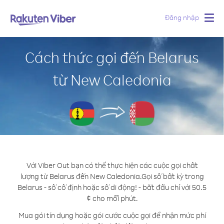
Đăng nhập
Togg
navig
Cách thức gọi đến Belarus
từ New Caledonia
Với Viber Out bạn có thể thực hiện các cuộc gọi chất
lượng từ Belarus đến New Caledonia.
Gọi số bất kỳ trong
Belarus - số cố định hoặc số di động! - bắt đầu chỉ với 50.5
¢ cho mỗi phút.
Mua gói tín dụng hoặc gói cước cuộc gọi để nhận mức phí