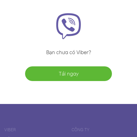
Bạn chưa có Viber?
Tải ngay
VIBER
CÔNG TY