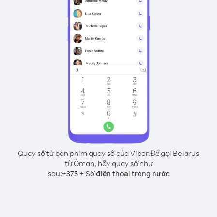
Quay số từ bàn phím quay số của Viber.
Để gọi Belarus
từ Ôman, hãy quay số như
sau:
+
+
375
Số điện thoại trong nước