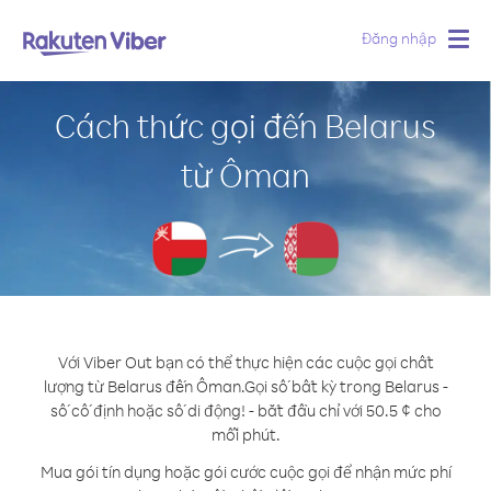
Đăng nhập
Togg
navig
Cách thức gọi đến Belarus
từ Ôman
Với Viber Out bạn có thể thực hiện các cuộc gọi chất
lượng từ Belarus đến Ôman.
Gọi số bất kỳ trong Belarus -
số cố định hoặc số di động! - bắt đầu chỉ với 50.5 ¢ cho
mỗi phút.
Mua gói tín dụng hoặc gói cước cuộc gọi để nhận mức phí