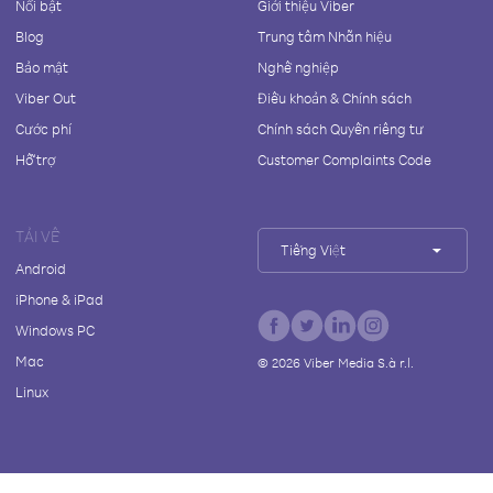
Nổi bật
Giới thiệu Viber
Blog
Trung tâm Nhãn hiệu
Bảo mật
Nghề nghiệp
Viber Out
Điều khoản & Chính sách
Cước phí
Chính sách Quyền riêng tư
Hỗ trợ
Customer Complaints Code
TẢI VỀ
Tiếng Việt
Android
iPhone & iPad
Windows PC
Mac
©
2026
Viber Media S.à r.l.
Linux