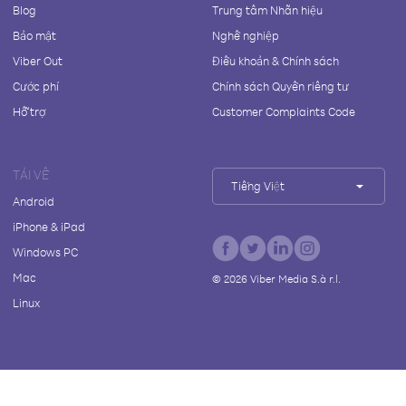
Blog
Trung tâm Nhãn hiệu
Bảo mật
Nghề nghiệp
Viber Out
Điều khoản & Chính sách
Cước phí
Chính sách Quyền riêng tư
Hỗ trợ
Customer Complaints Code
TẢI VỀ
Tiếng Việt
Android
iPhone & iPad
Windows PC
Mac
©
2026
Viber Media S.à r.l.
Linux