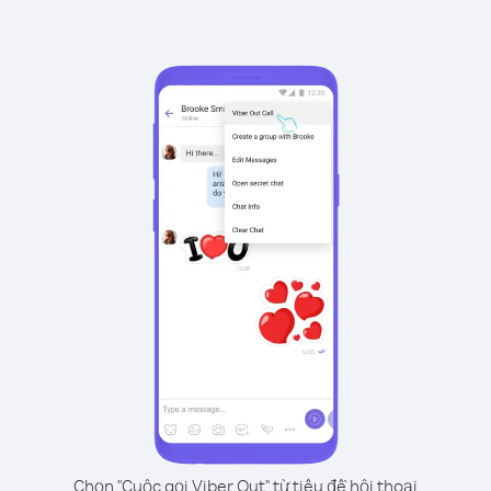
Chọn "Cuộc gọi Viber Out" từ tiêu đề hội thoại