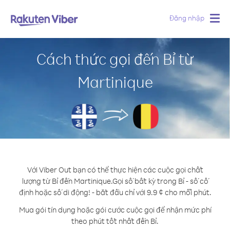
Đăng nhập
Togg
navig
Cách thức gọi đến Bỉ từ
Martinique
Với Viber Out bạn có thể thực hiện các cuộc gọi chất
lượng từ Bỉ đến Martinique.
Gọi số bất kỳ trong Bỉ - số cố
định hoặc số di động! - bắt đầu chỉ với 9.9 ¢ cho mỗi phút.
Mua gói tín dụng hoặc gói cước cuộc gọi để nhận mức phí
theo phút tốt nhất đến Bỉ.