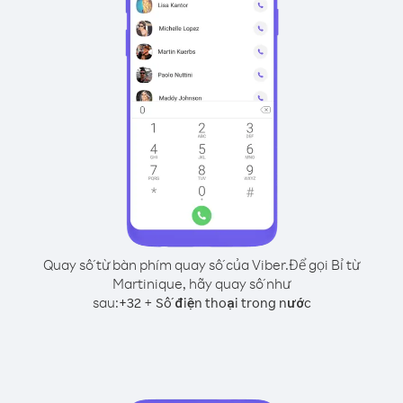
Quay số từ bàn phím quay số của Viber.
Để gọi Bỉ từ
Martinique, hãy quay số như
sau:
+
+
32
Số điện thoại trong nước