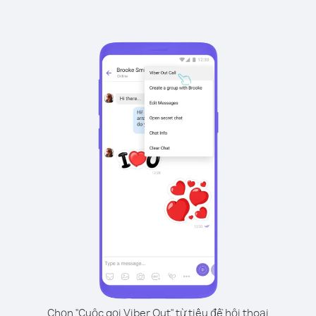
Chọn "Cuộc gọi Viber Out" từ tiêu đề hội thoại