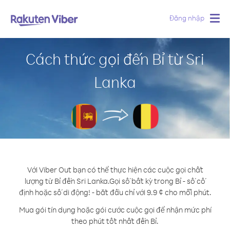
Đăng nhập
Togg
navig
Cách thức gọi đến Bỉ từ Sri
Lanka
Với Viber Out bạn có thể thực hiện các cuộc gọi chất
lượng từ Bỉ đến Sri Lanka.
Gọi số bất kỳ trong Bỉ - số cố
định hoặc số di động! - bắt đầu chỉ với 9.9 ¢ cho mỗi phút.
Mua gói tín dụng hoặc gói cước cuộc gọi để nhận mức phí
theo phút tốt nhất đến Bỉ.