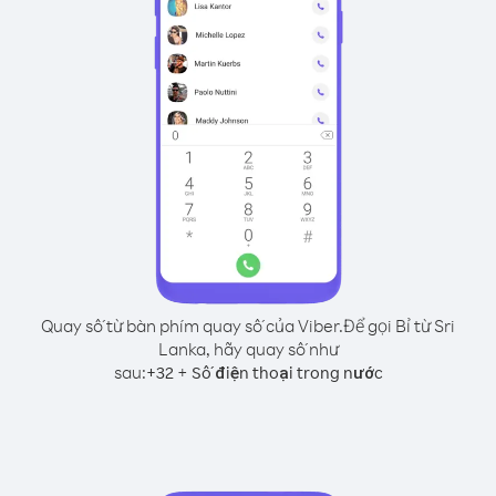
Quay số từ bàn phím quay số của Viber.
Để gọi Bỉ từ Sri
Lanka, hãy quay số như
sau:
+
+
32
Số điện thoại trong nước