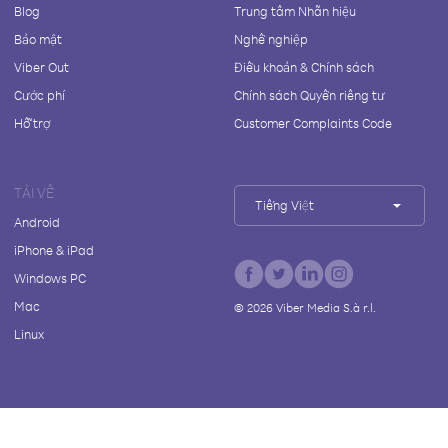
Blog
Trung tâm Nhãn hiệu
Bảo mật
Nghề nghiệp
Viber Out
Điều khoản & Chính sách
Cước phí
Chính sách Quyền riêng tư
Hỗ trợ
Customer Complaints Code
TẢI VỀ
Tiếng Việt
Android
iPhone & iPad
Windows PC
Mac
©
2026
Viber Media S.à r.l.
Linux