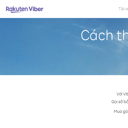
Tải v
Cách th
Với Vi
Gọi số bấ
Mua gói