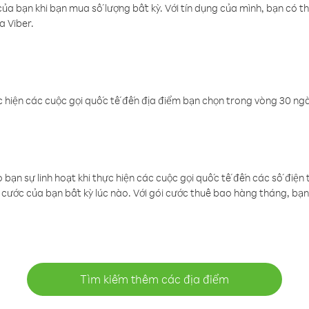
a bạn khi bạn mua số lượng bất kỳ. Với tín dụng của mình, bạn có th
a Viber.
 hiện các cuộc gọi quốc tế đến địa điểm bạn chọn trong vòng 30 ngày
ạn sự linh hoạt khi thực hiện các cuộc gọi quốc tế đến các số điện 
cước của bạn bất kỳ lúc nào. Với gói cước thuê bao hàng tháng, bạn 
Tìm kiếm thêm các địa điểm