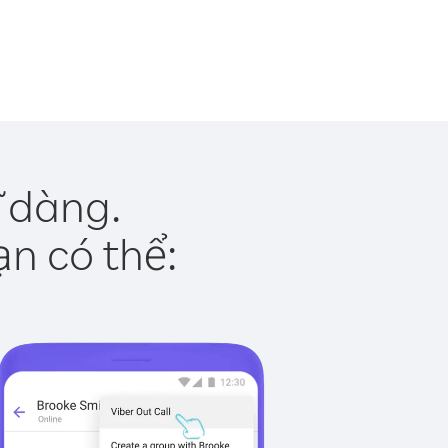
ễ dàng.
ạn có thể: