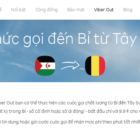
ề
Nổi bật
Cộng đồng
Bảo mật
Viber Out
Blog
ức gọi đến Bỉ từ Tâ
ber Out bạn có thể thực hiện các cuộc gọi chất lượng từ Bỉ đến Tây 
t kỳ trong Bỉ - số cố định hoặc số di động! - bắt đầu chỉ với 9.9 ¢ cho
 tín dụng hoặc gói cước cuộc gọi để nhận mức phí theo phút tốt nhất