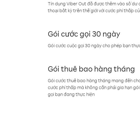
Tín dụng Viber Out đã được thêm vào số dư củ
thoại bất kỳ trên thế giới với cước phí thấp củ
Gói cước gọi 30 ngày
Gói cước cuộc gọi 30 ngày cho phép bạn thực
Gói thuê bao hàng tháng
Gói cước thuê bao hàng tháng mang đến cho b
cước phí thấp mà không cần phải gia hạn gói 
gọi bạn đang thực hiện