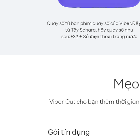
Quay số từ bàn phím quay số của Viber.
Để 
từ Tây Sahara, hãy quay số như
sau:
+
+
32
Số điện thoại trong nước
Mẹo 
Viber Out cho bạn thêm thời gian 
Gói tín dụng