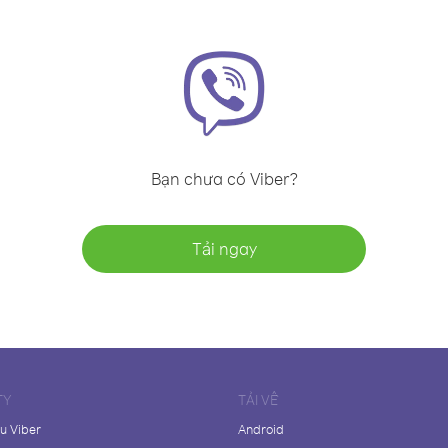
Bạn chưa có Viber?
Tải ngay
TY
TẢI VỀ
ệu Viber
Android