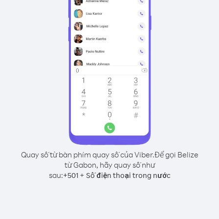
Quay số từ bàn phím quay số của Viber.
Để gọi Belize
từ Gabon, hãy quay số như
sau:
+
+
501
Số điện thoại trong nước