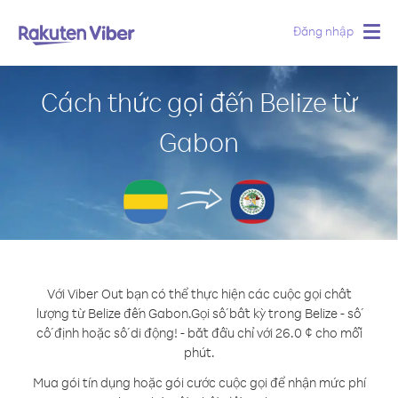
Đăng nhập
Togg
navig
Cách thức gọi đến Belize từ
Gabon
Với Viber Out bạn có thể thực hiện các cuộc gọi chất
lượng từ Belize đến Gabon.
Gọi số bất kỳ trong Belize - số
cố định hoặc số di động! - bắt đầu chỉ với 26.0 ¢ cho mỗi
phút.
Mua gói tín dụng hoặc gói cước cuộc gọi để nhận mức phí