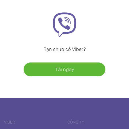
Bạn chưa có Viber?
Tải ngay
VIBER
CÔNG TY