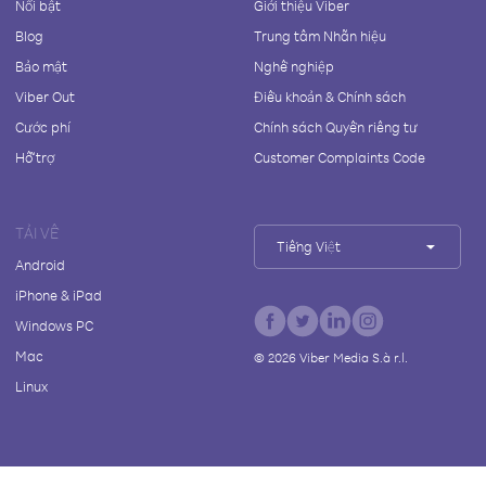
Nổi bật
Giới thiệu Viber
Blog
Trung tâm Nhãn hiệu
Bảo mật
Nghề nghiệp
Viber Out
Điều khoản & Chính sách
Cước phí
Chính sách Quyền riêng tư
Hỗ trợ
Customer Complaints Code
TẢI VỀ
Tiếng Việt
Android
iPhone & iPad
Windows PC
Mac
©
2026
Viber Media S.à r.l.
Linux