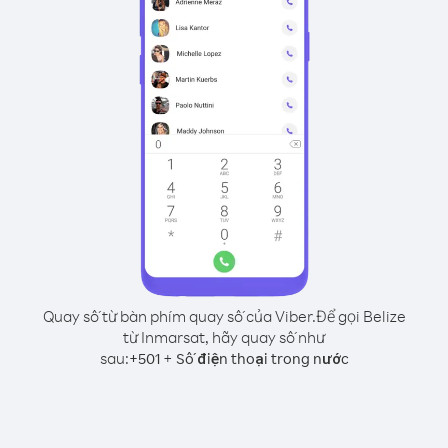
Quay số từ bàn phím quay số của Viber.
Để gọi Belize
từ Inmarsat, hãy quay số như
sau:
+
+
501
Số điện thoại trong nước