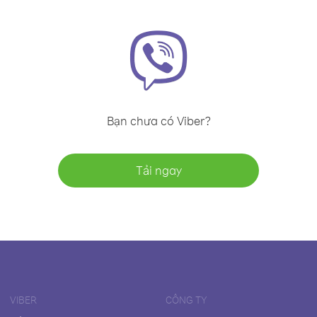
Bạn chưa có Viber?
Tải ngay
VIBER
CÔNG TY