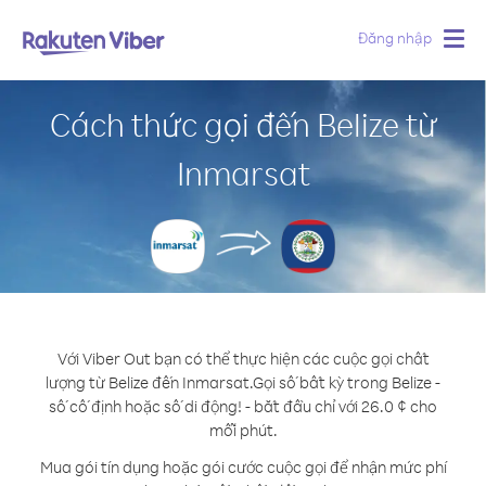
Đăng nhập
Togg
navig
Cách thức gọi đến Belize từ
Inmarsat
Với Viber Out bạn có thể thực hiện các cuộc gọi chất
lượng từ Belize đến Inmarsat.
Gọi số bất kỳ trong Belize -
số cố định hoặc số di động! - bắt đầu chỉ với 26.0 ¢ cho
mỗi phút.
Mua gói tín dụng hoặc gói cước cuộc gọi để nhận mức phí