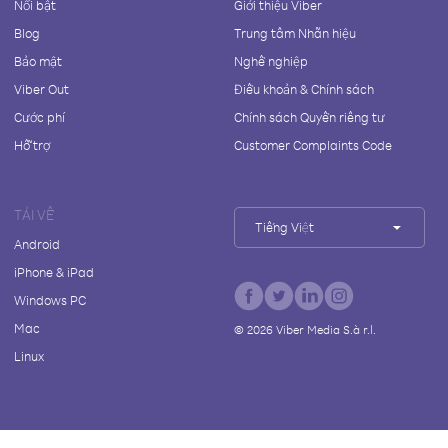
Nổi bật
Giới thiệu Viber
Blog
Trung tâm Nhãn hiệu
Bảo mật
Nghề nghiệp
Viber Out
Điều khoản & Chính sách
Cước phí
Chính sách Quyền riêng tư
Hỗ trợ
Customer Complaints Code
TẢI VỀ
Tiếng Việt
Android
iPhone & iPad
Windows PC
Mac
©
2026
Viber Media S.à r.l.
Linux