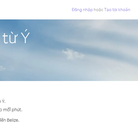
Đăng nhập
hoặc
Tạo tài khoản
 từ Ý
 Ý.
ho mỗi phút.
ến Belize.