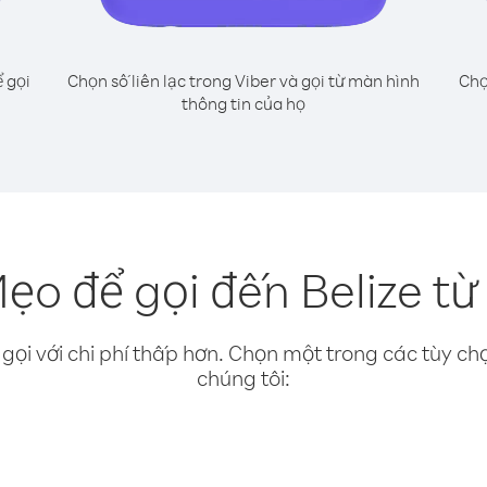
 gọi
Chọn số liên lạc trong Viber và gọi từ màn hình
Chọ
thông tin của họ
ẹo để gọi đến Belize từ
gọi với chi phí thấp hơn. Chọn một trong các tùy chọ
chúng tôi: