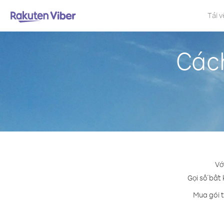
Tải v
Cách
Vớ
Gọi số bất 
Mua gói t