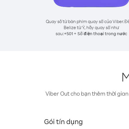
Quay số từ bàn phím quay số của Viber.
Để
Belize từ Ý, hãy quay số như
sau:
+
+
501
Số điện thoại trong nước
M
Viber Out cho bạn thêm thời gian 
Gói tín dụng