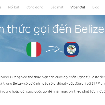
ề
Nổi bật
Cộng đồng
Bảo mật
Viber Out
Blog
 thức gọi đến Belize
i Viber Out bạn có thể thực hiện các cuộc gọi chất lượng từ Belize đến
kỳ trong Belize - số cố định hoặc số di động! - bắt đầu chỉ với 31.7 ¢ c
ín dụng hoặc gói cước cuộc gọi để nhận mức phí theo phút tốt nhất đ