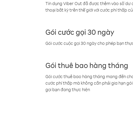
Tín dụng Viber Out đã được thêm vào số dư củ
thoại bất kỳ trên thế giới với cước phí thấp củ
Gói cước gọi 30 ngày
Gói cước cuộc gọi 30 ngày cho phép bạn thực
Gói thuê bao hàng tháng
Gói cước thuê bao hàng tháng mang đến cho b
cước phí thấp mà không cần phải gia hạn gói 
gọi bạn đang thực hiện