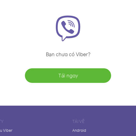
Bạn chưa có Viber?
Tải ngay
TY
TẢI VỀ
ệu Viber
Android