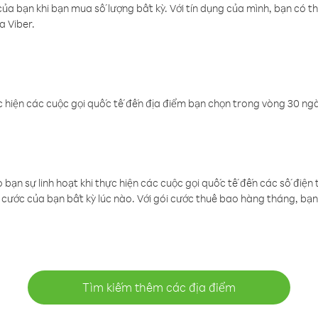
a bạn khi bạn mua số lượng bất kỳ. Với tín dụng của mình, bạn có th
a Viber.
 hiện các cuộc gọi quốc tế đến địa điểm bạn chọn trong vòng 30 ngày
ạn sự linh hoạt khi thực hiện các cuộc gọi quốc tế đến các số điện 
cước của bạn bất kỳ lúc nào. Với gói cước thuê bao hàng tháng, bạn 
Tìm kiếm thêm các địa điểm