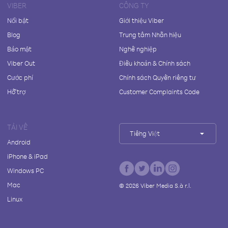
VIBER
CÔNG TY
Nổi bật
Giới thiệu Viber
Blog
Trung tâm Nhãn hiệu
Bảo mật
Nghề nghiệp
Viber Out
Điều khoản & Chính sách
Cước phí
Chính sách Quyền riêng tư
Hỗ trợ
Customer Complaints Code
TẢI VỀ
Tiếng Việt
Android
iPhone & iPad
Windows PC
Mac
©
2026
Viber Media S.à r.l.
Linux