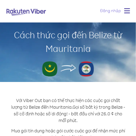
Đăng nhập
Togg
navig
Cách thức gọi đến Belize từ
Mauritania
Với Viber Out bạn có thể thực hiện các cuộc gọi chất
lượng từ Belize đến Mauritania.
Gọi số bất kỳ trong Belize -
số cố định hoặc số di động! - bắt đầu chỉ với 26.0 ¢ cho
mỗi phút.
Mua gói tín dụng hoặc gói cước cuộc gọi để nhận mức phí