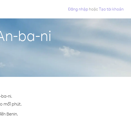
Đăng nhập
hoặc
Tạo tài khoản
An-ba-ni
-ba-ni.
ho mỗi phút.
đến Benin.