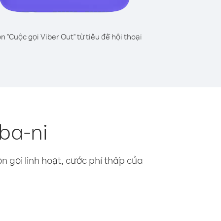
n "Cuộc gọi Viber Out" từ tiêu đề hội thoại
ba-ni
n gọi linh hoạt, cước phí thấp của