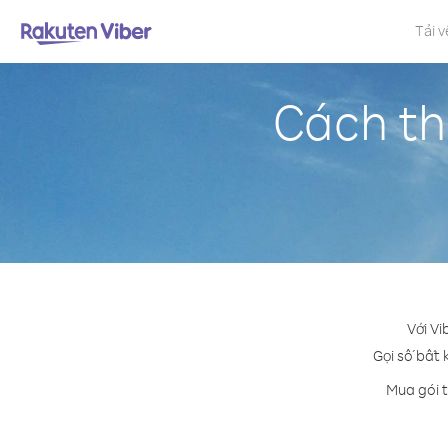
Tải v
Cách th
Với Vi
Gọi số bất 
Mua gói t