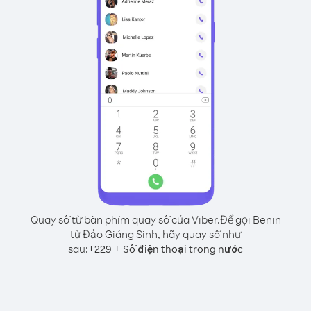
Quay số từ bàn phím quay số của Viber.
Để gọi Benin
từ Đảo Giáng Sinh, hãy quay số như
sau:
+
+
229
Số điện thoại trong nước