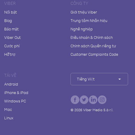
VIBER
CÔNG TY
Nổi bật
Giới thiệu Viber
Blog
Trung tâm Nhãn hiệu
Bảo mật
Nghề nghiệp
Viber Out
Điều khoản & Chính sách
Cước phí
Chính sách Quyền riêng tư
Hỗ trợ
Customer Complaints Code
TẢI VỀ
Tiếng Việt
Android
iPhone & iPad
Windows PC
Mac
©
2026
Viber Media S.à r.l.
Linux