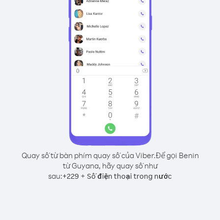
Quay số từ bàn phím quay số của Viber.
Để gọi Benin
từ Guyana, hãy quay số như
sau:
+
+
229
Số điện thoại trong nước