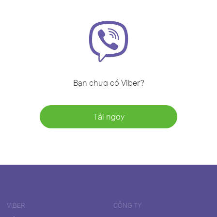
Bạn chưa có Viber?
Tải ngay
VIBER
CÔNG TY