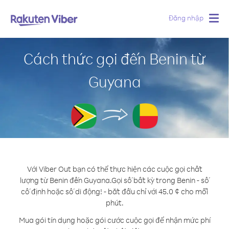
Đăng nhập
Togg
navig
Cách thức gọi đến Benin từ
Guyana
Với Viber Out bạn có thể thực hiện các cuộc gọi chất
lượng từ Benin đến Guyana.
Gọi số bất kỳ trong Benin - số
cố định hoặc số di động! - bắt đầu chỉ với 45.0 ¢ cho mỗi
phút.
Mua gói tín dụng hoặc gói cước cuộc gọi để nhận mức phí