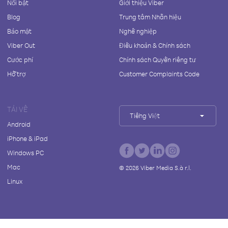
Nổi bật
Giới thiệu Viber
Blog
Trung tâm Nhãn hiệu
Bảo mật
Nghề nghiệp
Viber Out
Điều khoản & Chính sách
Cước phí
Chính sách Quyền riêng tư
Hỗ trợ
Customer Complaints Code
TẢI VỀ
Tiếng Việt
Android
iPhone & iPad
Windows PC
Mac
©
2026
Viber Media S.à r.l.
Linux