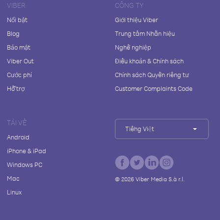
VIBER
CÔNG TY
Nổi bật
Giới thiệu Viber
Blog
Trung tâm Nhãn hiệu
Bảo mật
Nghề nghiệp
Viber Out
Điều khoản & Chính sách
Cước phí
Chính sách Quyền riêng tư
Hỗ trợ
Customer Complaints Code
TẢI VỀ
Tiếng Việt
Android
iPhone & iPad
Windows PC
Mac
©
2026
Viber Media S.à r.l.
Linux