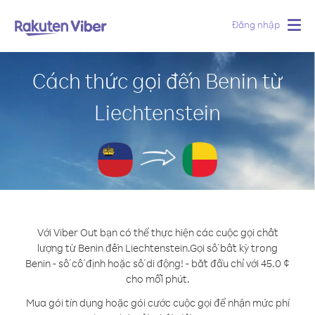
Đăng nhập
Togg
navig
Cách thức gọi đến Benin từ
Liechtenstein
Với Viber Out bạn có thể thực hiện các cuộc gọi chất
lượng từ Benin đến Liechtenstein.
Gọi số bất kỳ trong
Benin - số cố định hoặc số di động! - bắt đầu chỉ với 45.0 ¢
cho mỗi phút.
Mua gói tín dụng hoặc gói cước cuộc gọi để nhận mức phí