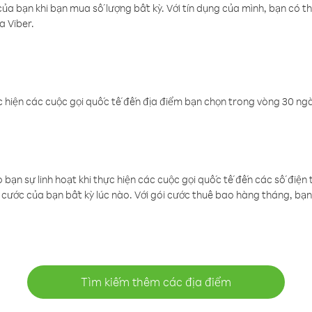
a bạn khi bạn mua số lượng bất kỳ. Với tín dụng của mình, bạn có th
a Viber.
 hiện các cuộc gọi quốc tế đến địa điểm bạn chọn trong vòng 30 ngày
ạn sự linh hoạt khi thực hiện các cuộc gọi quốc tế đến các số điện 
cước của bạn bất kỳ lúc nào. Với gói cước thuê bao hàng tháng, bạn 
Tìm kiếm thêm các địa điểm