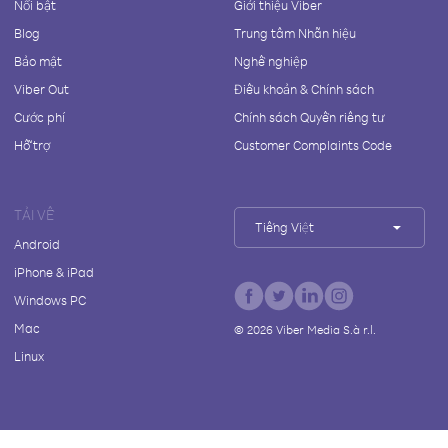
Nổi bật
Giới thiệu Viber
Blog
Trung tâm Nhãn hiệu
Bảo mật
Nghề nghiệp
Viber Out
Điều khoản & Chính sách
Cước phí
Chính sách Quyền riêng tư
Hỗ trợ
Customer Complaints Code
TẢI VỀ
Tiếng Việt
Android
iPhone & iPad
Windows PC
Mac
©
2026
Viber Media S.à r.l.
Linux