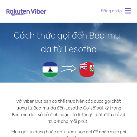
Đăng nhập
Togg
navig
Cách thức gọi đến Bec-mu-
da từ Lesotho
Với Viber Out bạn có thể thực hiện các cuộc gọi chất
lượng từ Bec-mu-da đến Lesotho.
Gọi số bất kỳ trong
Bec-mu-da - số cố định hoặc số di động! - bắt đầu chỉ với
12.0 ¢ cho mỗi phút.
Mua gói tín dụng hoặc gói cước cuộc gọi để nhận mức phí