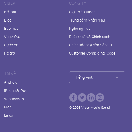
VIBER
CÔNG TY
Nổi bật
Giới thiệu Viber
Blog
Trung tâm Nhãn hiệu
Bảo mật
Nghề nghiệp
Viber Out
Điều khoản & Chính sách
Cước phí
Chính sách Quyền riêng tư
Hỗ trợ
Customer Complaints Code
TẢI VỀ
Tiếng Việt
Android
iPhone & iPad
Windows PC
Mac
©
2026
Viber Media S.à r.l.
Linux