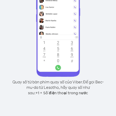
Quay số từ bàn phím quay số của Viber.
Để gọi Bec-
mu-da từ Lesotho, hãy quay số như
sau:
+
+
1
Số điện thoại trong nước