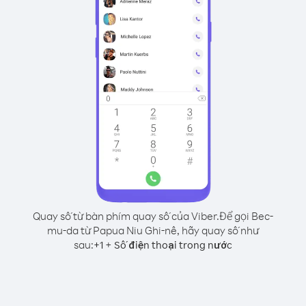
Quay số từ bàn phím quay số của Viber.
Để gọi Bec-
mu-da từ Papua Niu Ghi-nê, hãy quay số như
sau:
+
+
1
Số điện thoại trong nước