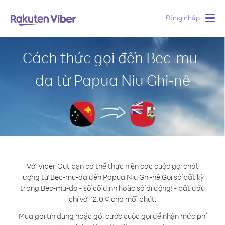
Đăng nhập
Togg
navig
Cách thức gọi đến Bec-mu-
da từ Papua Niu Ghi-nê
Với Viber Out bạn có thể thực hiện các cuộc gọi chất
lượng từ Bec-mu-da đến Papua Niu Ghi-nê.
Gọi số bất kỳ
trong Bec-mu-da - số cố định hoặc số di động! - bắt đầu
chỉ với 12.0 ¢ cho mỗi phút.
Mua gói tín dụng hoặc gói cước cuộc gọi để nhận mức phí