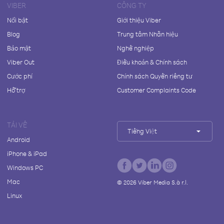
VIBER
CÔNG TY
Nổi bật
Giới thiệu Viber
Blog
Trung tâm Nhãn hiệu
Bảo mật
Nghề nghiệp
Viber Out
Điều khoản & Chính sách
Cước phí
Chính sách Quyền riêng tư
Hỗ trợ
Customer Complaints Code
TẢI VỀ
Tiếng Việt
Android
iPhone & iPad
Windows PC
Mac
©
2026
Viber Media S.à r.l.
Linux