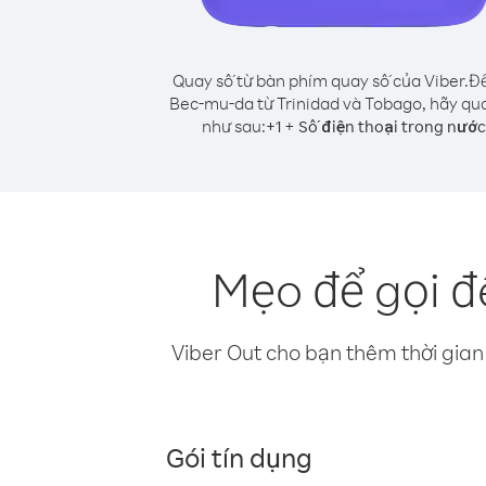
Quay số từ bàn phím quay số của Viber.
Để
Bec-mu-da từ Trinidad và Tobago, hãy qu
như sau:
+
+
1
Số điện thoại trong nước
Mẹo để gọi đ
Viber Out cho bạn thêm thời gian 
Gói tín dụng