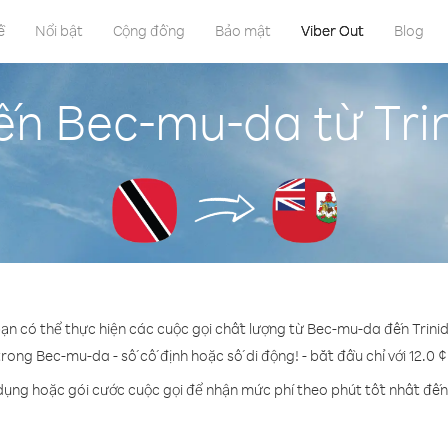
ề
Nổi bật
Cộng đồng
Bảo mật
Viber Out
Blog
ến Bec-mu-da từ Tr
bạn có thể thực hiện các cuộc gọi chất lượng từ Bec-mu-da đến Trin
trong Bec-mu-da - số cố định hoặc số di động! - bắt đầu chỉ với 12.0 
 dụng hoặc gói cước cuộc gọi để nhận mức phí theo phút tốt nhất đế