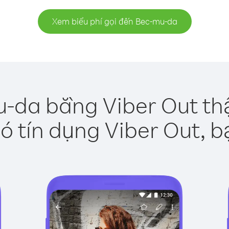
Xem biểu phí gọi đến Bec-mu-da
-da bằng Viber Out th
ó tín dụng Viber Out, b