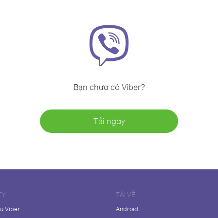
Bạn chưa có Viber?
Tải ngay
TY
TẢI VỀ
ệu Viber
Android