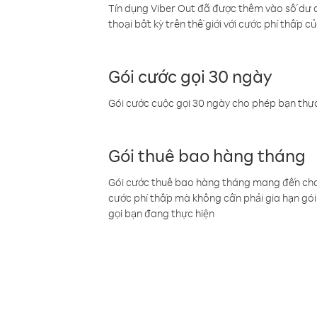
Tín dụng Viber Out đã được thêm vào số dư củ
thoại bất kỳ trên thế giới với cước phí thấp củ
Gói cước gọi 30 ngày
Gói cước cuộc gọi 30 ngày cho phép bạn thực
Gói thuê bao hàng tháng
Gói cước thuê bao hàng tháng mang đến cho b
cước phí thấp mà không cần phải gia hạn gói 
gọi bạn đang thực hiện