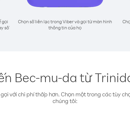
 gọi
Chọn số liên lạc trong Viber và gọi từ màn hình
Chọ
ay số
thông tin của họ
ến Bec-mu-da từ Trini
gọi với chi phí thấp hơn. Chọn một trong các tùy chọ
chúng tôi: