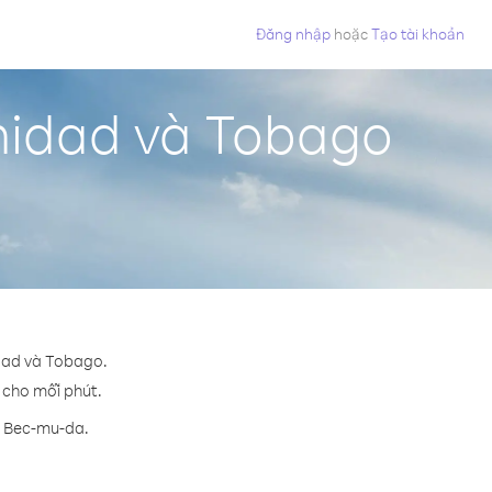
Đăng nhập
hoặc
Tạo tài khoản
inidad và Tobago
idad và Tobago.
¢ cho mỗi phút.
n Bec-mu-da.