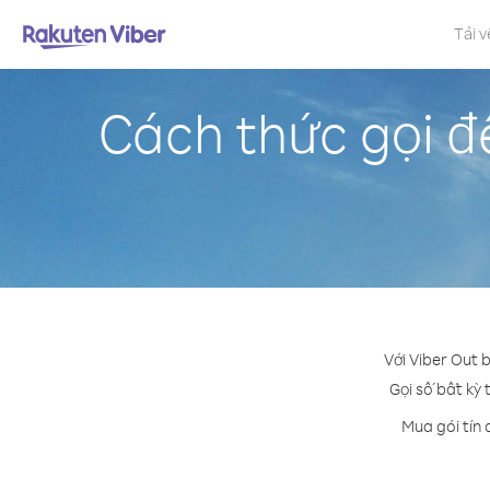
Tải v
Cách thức gọi đ
Với Viber Out 
Gọi số bất kỳ 
Mua gói tín