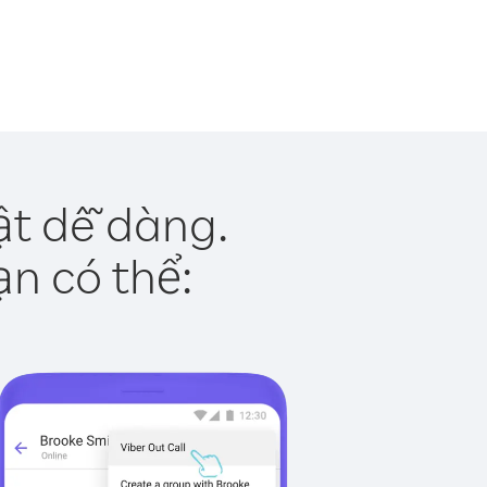
ật dễ dàng.
ạn có thể: