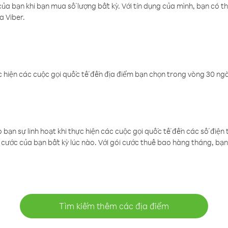
a bạn khi bạn mua số lượng bất kỳ. Với tín dụng của mình, bạn có th
a Viber.
 hiện các cuộc gọi quốc tế đến địa điểm bạn chọn trong vòng 30 ngày
ạn sự linh hoạt khi thực hiện các cuộc gọi quốc tế đến các số điện 
cước của bạn bất kỳ lúc nào. Với gói cước thuê bao hàng tháng, bạn 
Tìm kiếm thêm các địa điểm