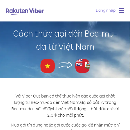
Đăng nhập
Togg
navig
Cách thức gọi đến Bec-mu-
da từ Việt Nam
Với Viber Out bạn có thể thực hiện các cuộc gọi chất
lượng từ Bec-mu-da đến Việt Nam.
Gọi số bất kỳ trong
Bec-mu-da - số cố định hoặc số di động! - bắt đầu chỉ với
12.0 ¢ cho mỗi phút.
Mua gói tín dụng hoặc gói cước cuộc gọi để nhận mức phí