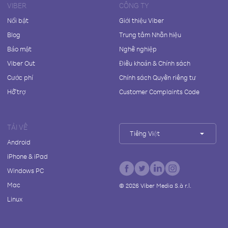
VIBER
CÔNG TY
Nổi bật
Giới thiệu Viber
Blog
Trung tâm Nhãn hiệu
Bảo mật
Nghề nghiệp
Viber Out
Điều khoản & Chính sách
Cước phí
Chính sách Quyền riêng tư
Hỗ trợ
Customer Complaints Code
TẢI VỀ
Tiếng Việt
Android
iPhone & iPad
Windows PC
Mac
©
2026
Viber Media S.à r.l.
Linux