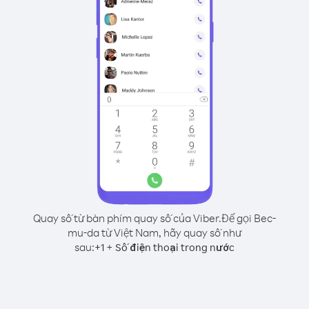
Quay số từ bàn phím quay số của Viber.
Để gọi Bec-
mu-da từ Việt Nam, hãy quay số như
sau:
+
+
1
Số điện thoại trong nước