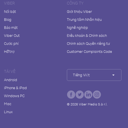
VIBER
CÔNG TY
Nổi bật
Giới thiệu Viber
Blog
Trung tâm Nhãn hiệu
Bảo mật
Nghề nghiệp
Viber Out
Điều khoản & Chính sách
Cước phí
Chính sách Quyền riêng tư
Hỗ trợ
Customer Complaints Code
TẢI VỀ
Tiếng Việt
Android
iPhone & iPad
Windows PC
Mac
©
2026
Viber Media S.à r.l.
Linux