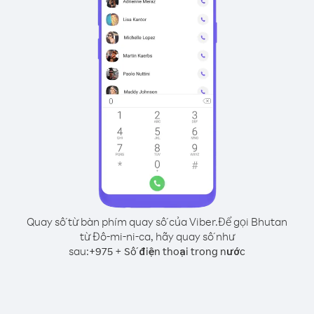
Quay số từ bàn phím quay số của Viber.
Để gọi Bhutan
từ Đô-mi-ni-ca, hãy quay số như
sau:
+
+
975
Số điện thoại trong nước