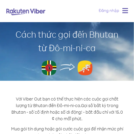
Đăng nhập
Togg
navig
Cách thức gọi đến Bhutan
từ Đô-mi-ni-ca
Với Viber Out bạn có thể thực hiện các cuộc gọi chất
lượng từ Bhutan đến Đô-mi-ni-ca.
Gọi số bất kỳ trong
Bhutan - số cố định hoặc số di động! - bắt đầu chỉ với 15.0
¢ cho mỗi phút.
Mua gói tín dụng hoặc gói cước cuộc gọi để nhận mức phí