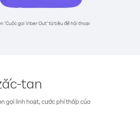
n "Cuộc gọi Viber Out" từ tiêu đề hội thoại
zắc-tan
n gọi linh hoạt, cước phí thấp của