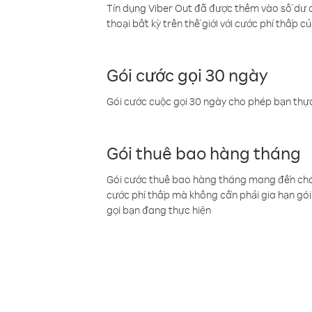
Tín dụng Viber Out đã được thêm vào số dư củ
thoại bất kỳ trên thế giới với cước phí thấp củ
Gói cước gọi 30 ngày
Gói cước cuộc gọi 30 ngày cho phép bạn thực
Gói thuê bao hàng tháng
Gói cước thuê bao hàng tháng mang đến cho b
cước phí thấp mà không cần phải gia hạn gói 
gọi bạn đang thực hiện