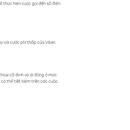
ể thực hiện cuộc gọi đến số điện
 với cước phí thấp của Viber.
thoại cố định và di động ở mức
có thể tiết kiệm trên các cuộc