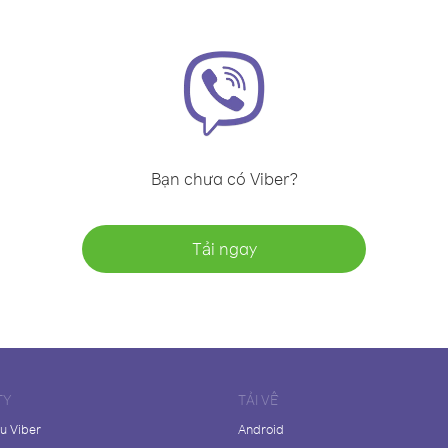
Bạn chưa có Viber?
Tải ngay
TY
TẢI VỀ
ệu Viber
Android