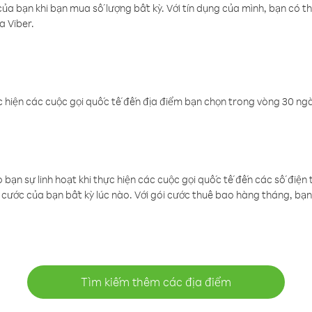
a bạn khi bạn mua số lượng bất kỳ. Với tín dụng của mình, bạn có th
a Viber.
 hiện các cuộc gọi quốc tế đến địa điểm bạn chọn trong vòng 30 ngày
ạn sự linh hoạt khi thực hiện các cuộc gọi quốc tế đến các số điện 
cước của bạn bất kỳ lúc nào. Với gói cước thuê bao hàng tháng, bạn 
Tìm kiếm thêm các địa điểm