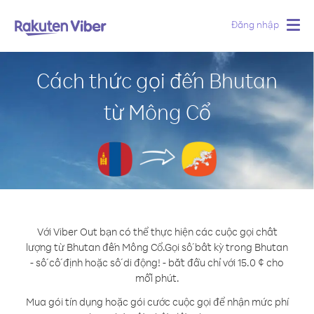
Đăng nhập
Togg
navig
Cách thức gọi đến Bhutan
từ Mông Cổ
Với Viber Out bạn có thể thực hiện các cuộc gọi chất
lượng từ Bhutan đến Mông Cổ.
Gọi số bất kỳ trong Bhutan
- số cố định hoặc số di động! - bắt đầu chỉ với 15.0 ¢ cho
mỗi phút.
Mua gói tín dụng hoặc gói cước cuộc gọi để nhận mức phí