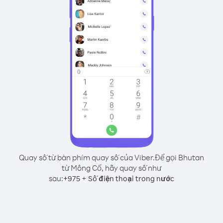
Quay số từ bàn phím quay số của Viber.
Để gọi Bhutan
từ Mông Cổ, hãy quay số như
sau:
+
+
975
Số điện thoại trong nước