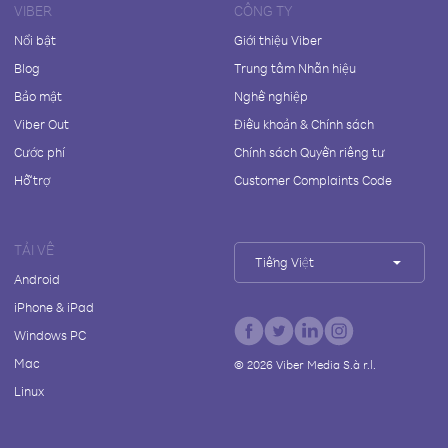
VIBER
CÔNG TY
Nổi bật
Giới thiệu Viber
Blog
Trung tâm Nhãn hiệu
Bảo mật
Nghề nghiệp
Viber Out
Điều khoản & Chính sách
Cước phí
Chính sách Quyền riêng tư
Hỗ trợ
Customer Complaints Code
TẢI VỀ
Tiếng Việt
Android
iPhone & iPad
Windows PC
Mac
©
2026
Viber Media S.à r.l.
Linux