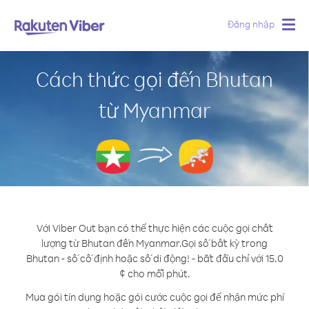
Đăng nhập
Togg
navig
Cách thức gọi đến Bhutan
từ Myanmar
Với Viber Out bạn có thể thực hiện các cuộc gọi chất
lượng từ Bhutan đến Myanmar.
Gọi số bất kỳ trong
Bhutan - số cố định hoặc số di động! - bắt đầu chỉ với 15.0
¢ cho mỗi phút.
Mua gói tín dụng hoặc gói cước cuộc gọi để nhận mức phí