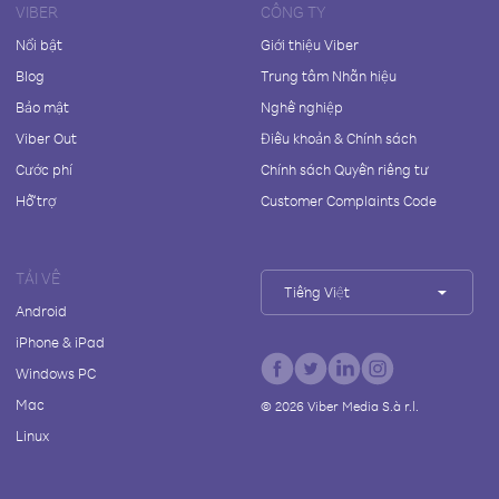
VIBER
CÔNG TY
Nổi bật
Giới thiệu Viber
Blog
Trung tâm Nhãn hiệu
Bảo mật
Nghề nghiệp
Viber Out
Điều khoản & Chính sách
Cước phí
Chính sách Quyền riêng tư
Hỗ trợ
Customer Complaints Code
TẢI VỀ
Tiếng Việt
Android
iPhone & iPad
Windows PC
Mac
©
2026
Viber Media S.à r.l.
Linux