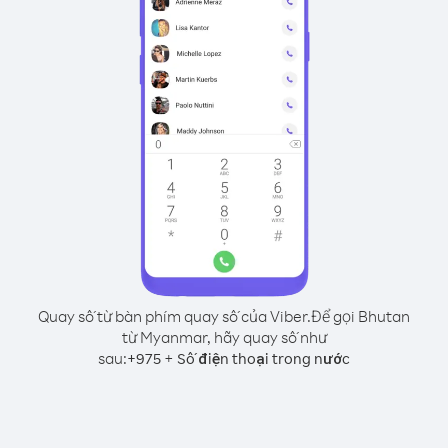
Quay số từ bàn phím quay số của Viber.
Để gọi Bhutan
từ Myanmar, hãy quay số như
sau:
+
+
975
Số điện thoại trong nước