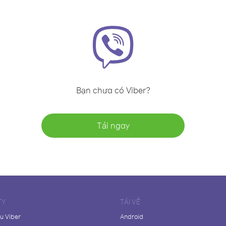
Bạn chưa có Viber?
Tải ngay
TY
TẢI VỀ
ệu Viber
Android