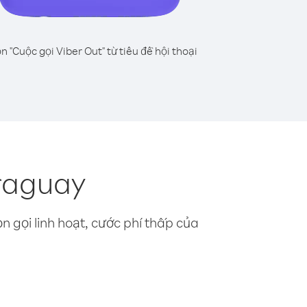
n "Cuộc gọi Viber Out" từ tiêu đề hội thoại
raguay
n gọi linh hoạt, cước phí thấp của