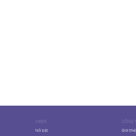
VIBER
CÔNG 
Nổi bật
Giới thi