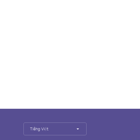
Tiếng Việt