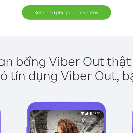
Xem biểu phí gọi đến Bhutan
an bằng Viber Out thật
ó tín dụng Viber Out, b