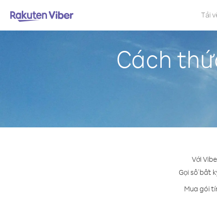
Tải v
Cách thứ
Với Vib
Gọi số bất k
Mua gói tí