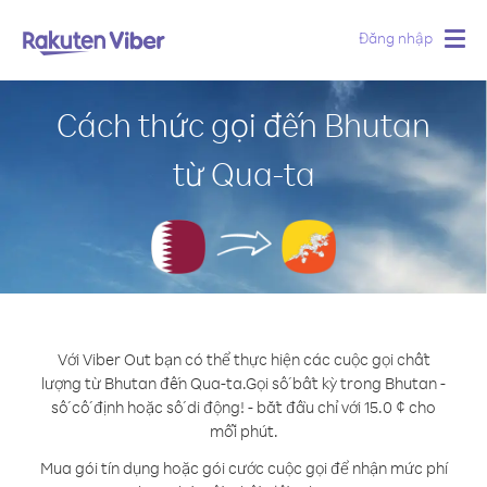
Đăng nhập
Togg
navig
Cách thức gọi đến Bhutan
từ Qua-ta
Với Viber Out bạn có thể thực hiện các cuộc gọi chất
lượng từ Bhutan đến Qua-ta.
Gọi số bất kỳ trong Bhutan -
số cố định hoặc số di động! - bắt đầu chỉ với 15.0 ¢ cho
mỗi phút.
Mua gói tín dụng hoặc gói cước cuộc gọi để nhận mức phí