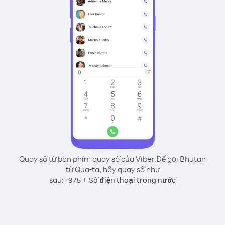
Quay số từ bàn phím quay số của Viber.
Để gọi Bhutan
từ Qua-ta, hãy quay số như
sau:
+
+
975
Số điện thoại trong nước