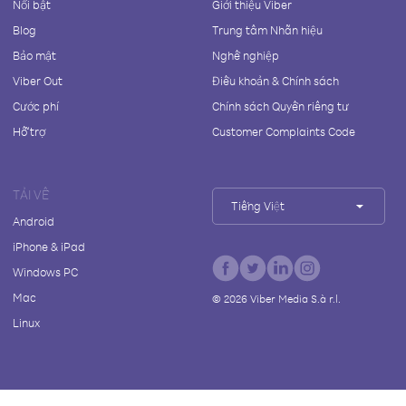
Nổi bật
Giới thiệu Viber
Blog
Trung tâm Nhãn hiệu
Bảo mật
Nghề nghiệp
Viber Out
Điều khoản & Chính sách
Cước phí
Chính sách Quyền riêng tư
Hỗ trợ
Customer Complaints Code
TẢI VỀ
Tiếng Việt
Android
iPhone & iPad
Windows PC
Mac
©
2026
Viber Media S.à r.l.
Linux