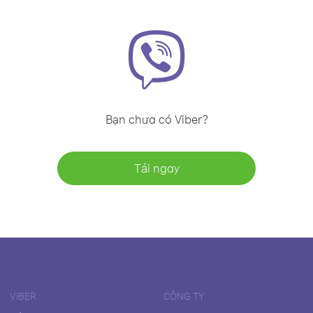
Bạn chưa có Viber?
Tải ngay
VIBER
CÔNG TY