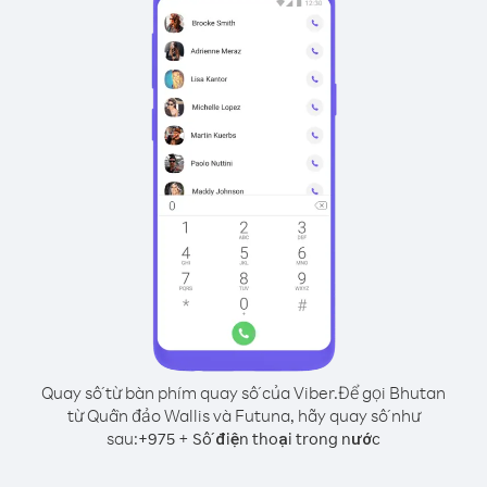
Quay số từ bàn phím quay số của Viber.
Để gọi Bhutan
từ Quần đảo Wallis và Futuna, hãy quay số như
sau:
+
+
975
Số điện thoại trong nước