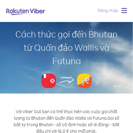
Đăng nhập
Togg
navig
Cách thức gọi đến Bhutan
từ Quần đảo Wallis và
Futuna
Với Viber Out bạn có thể thực hiện các cuộc gọi chất
lượng từ Bhutan đến Quần đảo Wallis và Futuna.
Gọi số
bất kỳ trong Bhutan - số cố định hoặc số di động! - bắt
đầu chỉ với 15.0 ¢ cho mỗi phút.