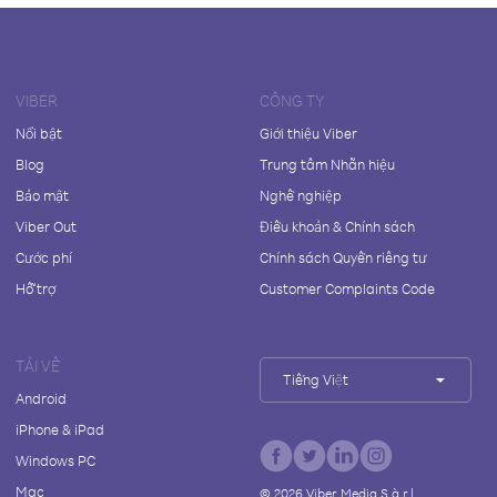
VIBER
CÔNG TY
Nổi bật
Giới thiệu Viber
Blog
Trung tâm Nhãn hiệu
Bảo mật
Nghề nghiệp
Viber Out
Điều khoản & Chính sách
Cước phí
Chính sách Quyền riêng tư
Hỗ trợ
Customer Complaints Code
TẢI VỀ
Tiếng Việt
Android
iPhone & iPad
Windows PC
Mac
©
2026
Viber Media S.à r.l.