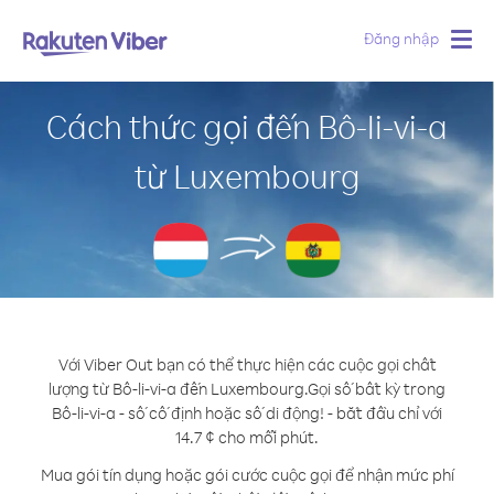
Đăng nhập
Togg
navig
Cách thức gọi đến Bô-li-vi-a
từ Luxembourg
Với Viber Out bạn có thể thực hiện các cuộc gọi chất
lượng từ Bô-li-vi-a đến Luxembourg.
Gọi số bất kỳ trong
Bô-li-vi-a - số cố định hoặc số di động! - bắt đầu chỉ với
14.7 ¢ cho mỗi phút.
Mua gói tín dụng hoặc gói cước cuộc gọi để nhận mức phí