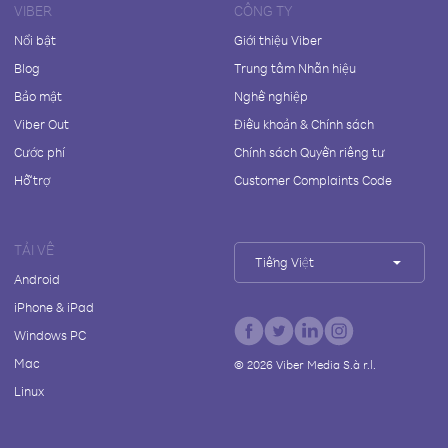
VIBER
CÔNG TY
Nổi bật
Giới thiệu Viber
Blog
Trung tâm Nhãn hiệu
Bảo mật
Nghề nghiệp
Viber Out
Điều khoản & Chính sách
Cước phí
Chính sách Quyền riêng tư
Hỗ trợ
Customer Complaints Code
TẢI VỀ
Tiếng Việt
Android
iPhone & iPad
Windows PC
Mac
©
2026
Viber Media S.à r.l.
Linux