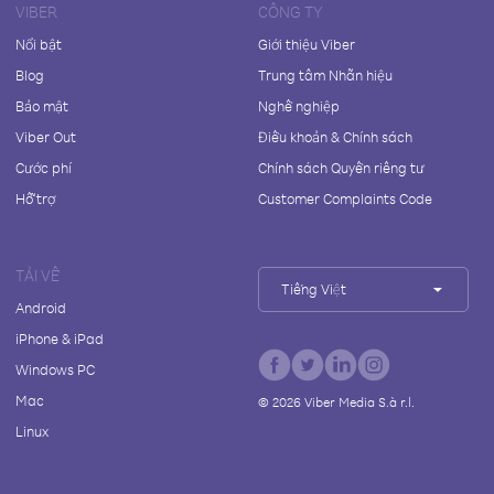
VIBER
CÔNG TY
Nổi bật
Giới thiệu Viber
Blog
Trung tâm Nhãn hiệu
Bảo mật
Nghề nghiệp
Viber Out
Điều khoản & Chính sách
Cước phí
Chính sách Quyền riêng tư
Hỗ trợ
Customer Complaints Code
TẢI VỀ
Tiếng Việt
Android
iPhone & iPad
Windows PC
Mac
©
2026
Viber Media S.à r.l.
Linux