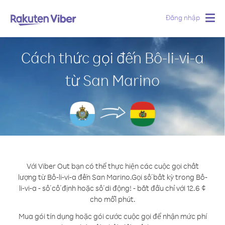
Đăng nhập
Togg
navig
Cách thức gọi đến Bô-li-vi-a
từ San Marino
Với Viber Out bạn có thể thực hiện các cuộc gọi chất
lượng từ Bô-li-vi-a đến San Marino.
Gọi số bất kỳ trong Bô-
li-vi-a - số cố định hoặc số di động! - bắt đầu chỉ với 12.6 ¢
cho mỗi phút.
Mua gói tín dụng hoặc gói cước cuộc gọi để nhận mức phí