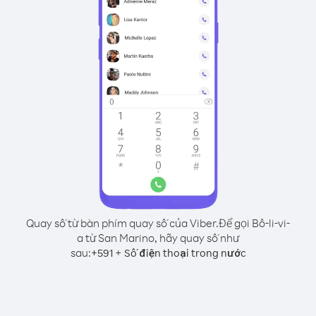
Quay số từ bàn phím quay số của Viber.
Để gọi Bô-li-vi-
a từ San Marino, hãy quay số như
sau:
+
+
591
Số điện thoại trong nước