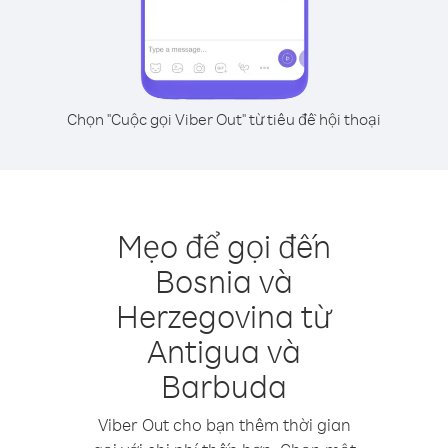
Chọn "Cuộc gọi Viber Out" từ tiêu đề hội thoại
Mẹo để gọi đến
Bosnia và
Herzegovina từ
Antigua và
Barbuda
Viber Out cho bạn thêm thời gian