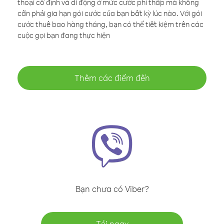
thoại cố định và di động ở mức cước phí thấp mà không
cần phải gia hạn gói cước của bạn bất kỳ lúc nào. Với gói
cước thuê bao hàng tháng, bạn có thể tiết kiệm trên các
cuộc gọi bạn đang thực hiện
Thêm các điểm đến
Bạn chưa có Viber?
Tải ngay