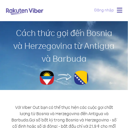
Đăng nhập
Togg
navig
Cách thức gọi đến Bosnia
và Herzegovina từ Antigua
và Barbuda
Với Viber Out bạn có thể thực hiện các cuộc gọi chất
lượng từ Bosnia và Herzegovina đến Antigua và
Barbuda.
Gọi số bất kỳ trong Bosnia và Herzegovina - số
cố định hoặc số di động! - bắt đầu chỉ với 21.9 ¢ cho mỗi