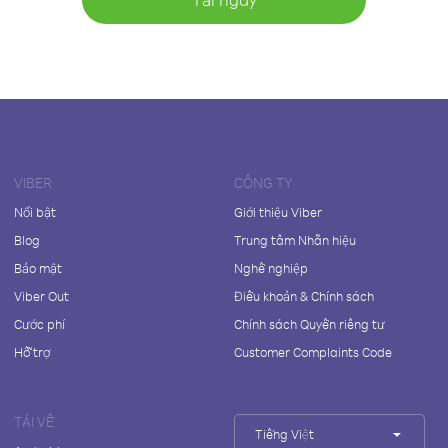
VIBER
CÔNG TY
Nổi bật
Giới thiệu Viber
Blog
Trung tâm Nhãn hiệu
Bảo mật
Nghề nghiệp
Viber Out
Điều khoản & Chính sách
Cước phí
Chính sách Quyền riêng tư
Hỗ trợ
Customer Complaints Code
TẢI VỀ
Tiếng Việt