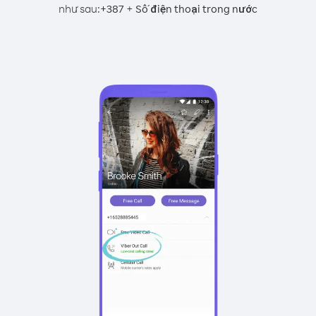
như sau:
+
+
387
Số điện thoại trong nước