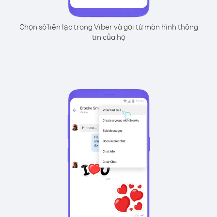
Chọn số liên lạc trong Viber và gọi từ màn hình thông
tin của họ