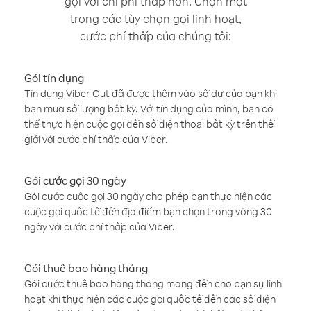
gọi với chi phí thấp hơn. Chọn một
trong các tùy chọn gọi linh hoạt,
cước phí thấp của chúng tôi:
Gói tín dụng
Tín dụng Viber Out đã được thêm vào số dư của bạn khi
bạn mua số lượng bất kỳ. Với tín dụng của mình, bạn có
thể thực hiện cuộc gọi đến số điện thoại bất kỳ trên thế
giới với cước phí thấp của Viber.
Gói cước gọi 30 ngày
Gói cước cuộc gọi 30 ngày cho phép bạn thực hiện các
cuộc gọi quốc tế đến địa điểm bạn chọn trong vòng 30
ngày với cước phí thấp của Viber.
Gói thuê bao hàng tháng
Gói cước thuê bao hàng tháng mang đến cho bạn sự linh
hoạt khi thực hiện các cuộc gọi quốc tế đến các số điện