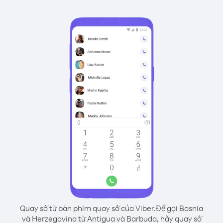
Quay số từ bàn phím quay số của Viber.
Để gọi Bosnia
và Herzegovina từ Antigua và Barbuda, hãy quay số