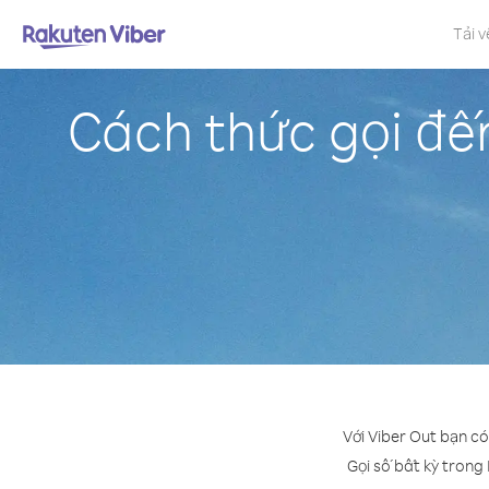
Tải v
Cách thức gọi đến
Với Viber Out bạn có
Gọi số bất kỳ trong 