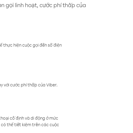
n gọi linh hoạt, cước phí thấp của
ể thực hiện cuộc gọi đến số điện
 với cước phí thấp của Viber.
thoại cố định và di động ở mức
có thể tiết kiệm trên các cuộc