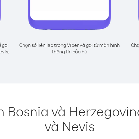
 gọi
Chọn số liên lạc trong Viber và gọi từ màn hình
Chọ
evis,
thông tin của họ
 Bosnia và Herzegovina
và Nevis