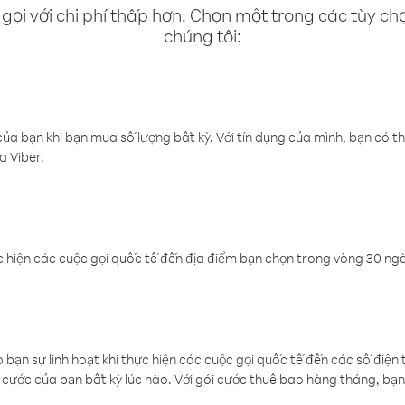
gọi với chi phí thấp hơn. Chọn một trong các tùy chọ
chúng tôi:
a bạn khi bạn mua số lượng bất kỳ. Với tín dụng của mình, bạn có th
a Viber.
 hiện các cuộc gọi quốc tế đến địa điểm bạn chọn trong vòng 30 ngày
ạn sự linh hoạt khi thực hiện các cuộc gọi quốc tế đến các số điện 
cước của bạn bất kỳ lúc nào. Với gói cước thuê bao hàng tháng, bạn 