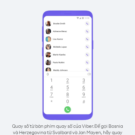
Quay số từ bàn phím quay số của Viber.
Để gọi Bosnia
và Herzegovina từ Svalbard và Jan Mayen, hãy quay