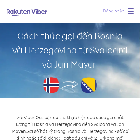
Đăng nhập
Togg
navig
Cách thức gọi đến Bosnia
và Herzegovina từ Svalbard
và Jan Mayen
Với Viber Out bạn có thể thực hiện các cuộc gọi chất
lượng từ Bosnia và Herzegovina đến Svalbard và Jan
Mayen.
Gọi số bất kỳ trong Bosnia và Herzegovina - số cố
định hoặc số di động! - bắt đầu chỉ với 21.9 ¢ cho mỗi