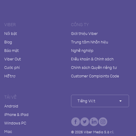
VIBER
CÔNG TY
Nổi bật
Giới thiệu Viber
Blog
Trung tâm Nhãn hiệu
Bảo mật
Nghề nghiệp
Viber Out
Điều khoản & Chính sách
Cước phí
Chính sách Quyền riêng tư
Hỗ trợ
Customer Complaints Code
TẢI VỀ
Tiếng Việt
Android
iPhone & iPad
Windows PC
Mac
©
2026
Viber Media S.à r.l.