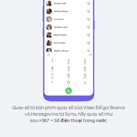
Quay số từ bàn phím quay số của Viber.
Để gọi Bosnia
và Herzegovina từ Syria, hãy quay số như
sau:
+
+
387
Số điện thoại trong nước