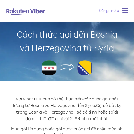
Đăng nhập
Togg
navig
Cách thức gọi đến Bosnia
và Herzegovina từ Syria
Với Viber Out bạn có thể thực hiện các cuộc gọi chất
lượng từ Bosnia và Herzegovina đến Syria.
Gọi số bất kỳ
trong Bosnia và Herzegovina - số cố định hoặc số di
động! - bắt đầu chỉ với 21.9 ¢ cho mỗi phút.
Mua gói tín dụng hoặc gói cước cuộc gọi để nhận mức phí