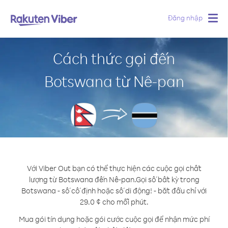
Đăng nhập
Togg
navig
Cách thức gọi đến
Botswana từ Nê-pan
Với Viber Out bạn có thể thực hiện các cuộc gọi chất
lượng từ Botswana đến Nê-pan.
Gọi số bất kỳ trong
Botswana - số cố định hoặc số di động! - bắt đầu chỉ với
29.0 ¢ cho mỗi phút.
Mua gói tín dụng hoặc gói cước cuộc gọi để nhận mức phí