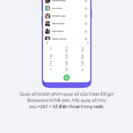
Quay số từ bàn phím quay số của Viber.
Để gọi
Botswana từ Nê-pan, hãy quay số như
sau:
+
+
267
Số điện thoại trong nước