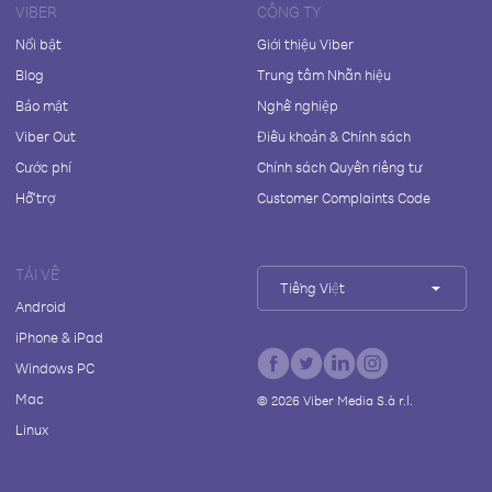
VIBER
CÔNG TY
Nổi bật
Giới thiệu Viber
Blog
Trung tâm Nhãn hiệu
Bảo mật
Nghề nghiệp
Viber Out
Điều khoản & Chính sách
Cước phí
Chính sách Quyền riêng tư
Hỗ trợ
Customer Complaints Code
TẢI VỀ
Tiếng Việt
Android
iPhone & iPad
Windows PC
Mac
©
2026
Viber Media S.à r.l.
Linux