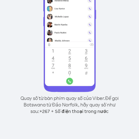
Quay số từ bàn phím quay số của Viber.
Để gọi
Botswana từ Đảo Norfolk, hãy quay số như
sau:
+
+
267
Số điện thoại trong nước