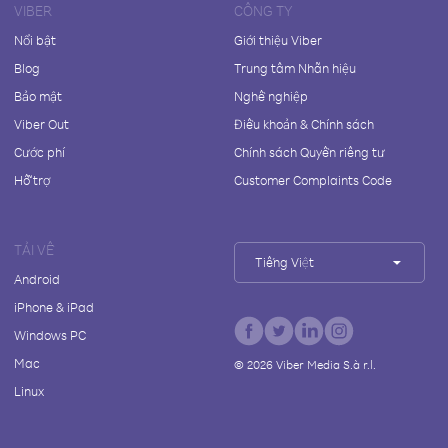
VIBER
CÔNG TY
Nổi bật
Giới thiệu Viber
Blog
Trung tâm Nhãn hiệu
Bảo mật
Nghề nghiệp
Viber Out
Điều khoản & Chính sách
Cước phí
Chính sách Quyền riêng tư
Hỗ trợ
Customer Complaints Code
TẢI VỀ
Tiếng Việt
Android
iPhone & iPad
Windows PC
Mac
©
2026
Viber Media S.à r.l.
Linux