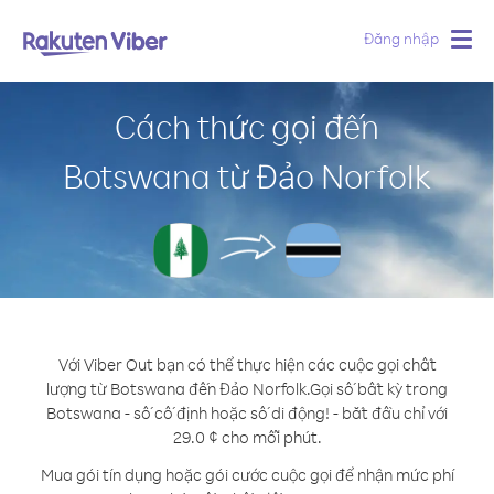
Đăng nhập
Togg
navig
Cách thức gọi đến
Botswana từ Đảo Norfolk
Với Viber Out bạn có thể thực hiện các cuộc gọi chất
lượng từ Botswana đến Đảo Norfolk.
Gọi số bất kỳ trong
Botswana - số cố định hoặc số di động! - bắt đầu chỉ với
29.0 ¢ cho mỗi phút.
Mua gói tín dụng hoặc gói cước cuộc gọi để nhận mức phí