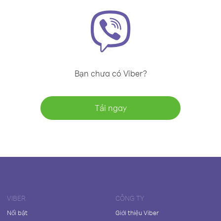
Bạn chưa có Viber?
Tải ngay
VIBER
CÔNG TY
Nổi bật
Giới thiệu Viber