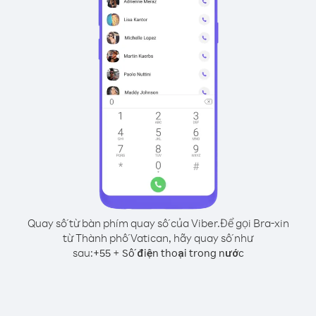
Quay số từ bàn phím quay số của Viber.
Để gọi Bra-xin
từ Thành phố Vatican, hãy quay số như
sau:
+
+
55
Số điện thoại trong nước