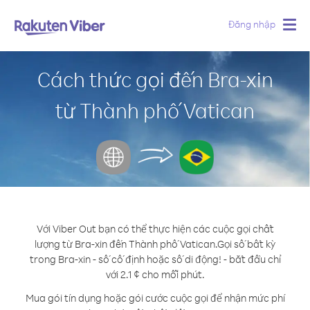
Đăng nhập
Togg
navig
Cách thức gọi đến Bra-xin
từ Thành phố Vatican
Với Viber Out bạn có thể thực hiện các cuộc gọi chất
lượng từ Bra-xin đến Thành phố Vatican.
Gọi số bất kỳ
trong Bra-xin - số cố định hoặc số di động! - bắt đầu chỉ
với 2.1 ¢ cho mỗi phút.
Mua gói tín dụng hoặc gói cước cuộc gọi để nhận mức phí