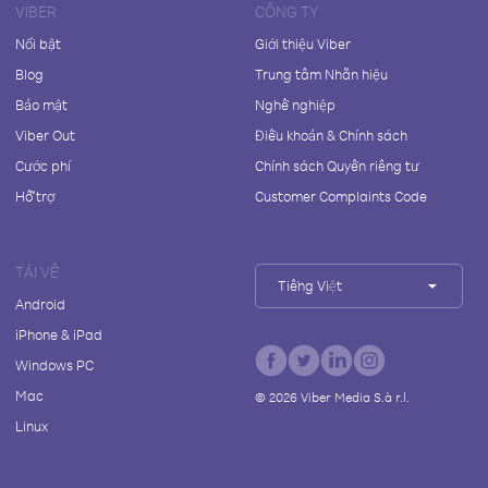
VIBER
CÔNG TY
Nổi bật
Giới thiệu Viber
Blog
Trung tâm Nhãn hiệu
Bảo mật
Nghề nghiệp
Viber Out
Điều khoản & Chính sách
Cước phí
Chính sách Quyền riêng tư
Hỗ trợ
Customer Complaints Code
TẢI VỀ
Tiếng Việt
Android
iPhone & iPad
Windows PC
Mac
©
2026
Viber Media S.à r.l.
Linux