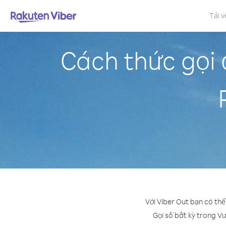
Tải v
Cách thức gọi
Với Viber Out bạn có th
Gọi số bất kỳ trong Vư