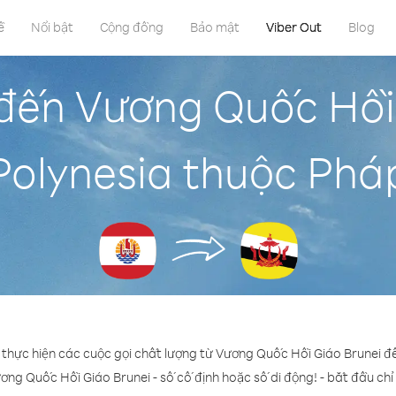
ề
Nổi bật
Cộng đồng
Bảo mật
Viber Out
Blog
 đến Vương Quốc Hồi 
Polynesia thuộc Phá
ể thực hiện các cuộc gọi chất lượng từ Vương Quốc Hồi Giáo Brunei đ
ơng Quốc Hồi Giáo Brunei - số cố định hoặc số di động! - bắt đầu chỉ 