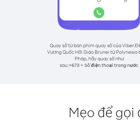
Quay số từ bàn phím quay số của Viber.
Để
Vương Quốc Hồi Giáo Brunei từ Polynesia 
Pháp, hãy quay số như
sau:
+
+
673
Số điện thoại trong nước
Mẹo để gọi 