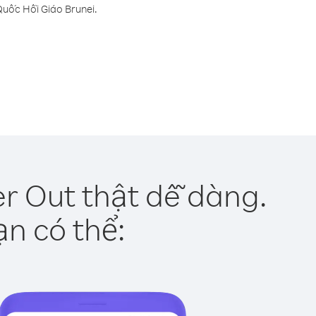
Quốc Hồi Giáo Brunei.
r Out thật dễ dàng.
ạn có thể: