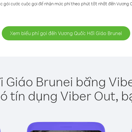
c gói cước cuộc gọi để nhận mức phí theo phút tốt nhất đến Vương 
Xem biểu phí gọi đến Vương Quốc Hồi Giáo Brunei
 Giáo Brunei bằng Vibe
ó tín dụng Viber Out, b