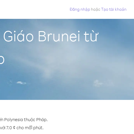
Đăng nhập
hoặc
Tạo tài khoản
Giáo Brunei từ
p
ến Polynesia thuộc Pháp.
với 7.0 ¢ cho mỗi phút.