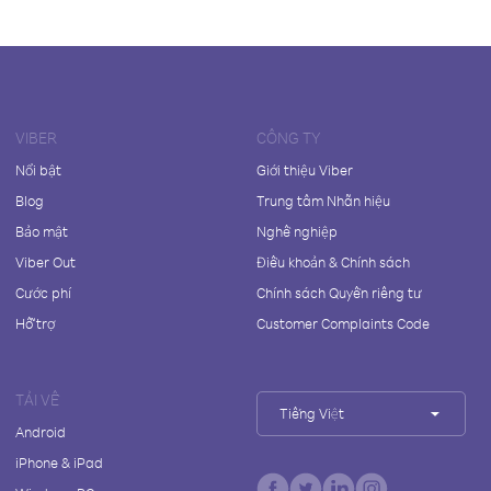
VIBER
CÔNG TY
Nổi bật
Giới thiệu Viber
Blog
Trung tâm Nhãn hiệu
Bảo mật
Nghề nghiệp
Viber Out
Điều khoản & Chính sách
Cước phí
Chính sách Quyền riêng tư
Hỗ trợ
Customer Complaints Code
TẢI VỀ
Tiếng Việt
Android
iPhone & iPad