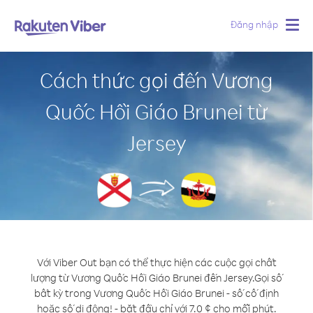
Đăng nhập
Togg
navig
Cách thức gọi đến Vương
Quốc Hồi Giáo Brunei từ
Jersey
Với Viber Out bạn có thể thực hiện các cuộc gọi chất
lượng từ Vương Quốc Hồi Giáo Brunei đến Jersey.
Gọi số
bất kỳ trong Vương Quốc Hồi Giáo Brunei - số cố định
hoặc số di động! - bắt đầu chỉ với 7.0 ¢ cho mỗi phút.