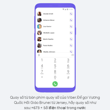
Quay số từ bàn phím quay số của Viber.
Để gọi Vương
Quốc Hồi Giáo Brunei từ Jersey, hãy quay số như
sau:
+
+
673
Số điện thoại trong nước